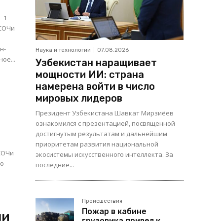
е 1
-СОЧи
в
н-
Наука и технологии
07.08.2026
 Критериальное...
Узбекистан наращивает
мощности ИИ: страна
намерена войти в число
мировых лидеров
Президент Узбекистана Шавкат Мирзиёев
ознакомился с презентацией, посвященной
достигнутым результатам и дальнейшим
приоритетам развития национальной
-СОЧи
экосистемы искусственного интеллекта. За
по
последние...
Происшествия
Пожар в кабине
ли
грузовика привел к