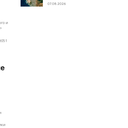
07.08.2026
го и
t051
не
и
ики