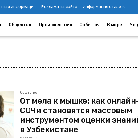
ктная информация
Реклама на сайте
Информация о газете
а
Общество
Происшествия
События
В мире
Мед
Общество
От мела к мышке: как онлайн
СОЧи становятся массовым
инструментом оценки знани
в Узбекистане