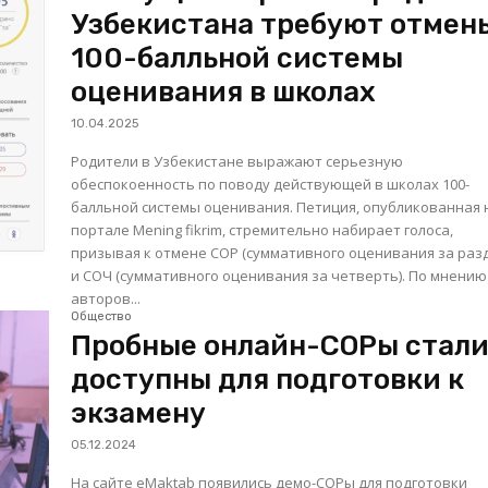
Узбекистана требуют отмен
100-балльной системы
оценивания в школах
10.04.2025
Родители в Узбекистане выражают серьезную
обеспокоенность по поводу действующей в школах 100-
балльной системы оценивания. Петиция, опубликованная 
портале Mening fikrim, стремительно набирает голоса,
призывая к отмене СОР (суммативного оценивания за раз
и СОЧ (суммативного оценивания за четверть). По мнению
авторов...
Общество
Пробные онлайн-СОРы стал
доступны для подготовки к
экзамену
05.12.2024
На сайте eMaktab появились демо-СОРы для подготовки