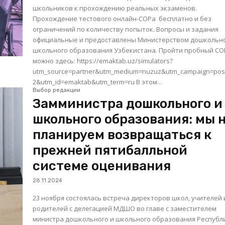
школьников к прохождению реальных экзаменов.
Прохождение тестового онлайн-СОРа бесплатно и без
ограничений по количеству попыток. Вопросы и задания
официальные и предоставлены Министерством дошкольно
школьного образования Узбекистана. Пройти пробный СОР
можно здесь: https://emaktab.uz/simulators?
utm_source=partner&utm_medium=nuzuz&utm_campaign=pos
2&utm_id=emaktab&utm_term=ru В этом...
Выбор редакции
Замминистра дошкольного и
школьного образования: мы 
планируем возвращаться к
прежней пятибалльной
системе оценивания
28.11.2024
23 ноября состоялась встреча директоров школ, учителей 
родителей с делегацией МДШО во главе с заместителем
министра дошкольного и школьного образования Республ