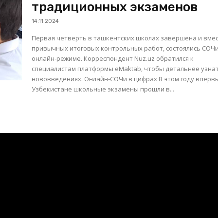
традиционных экзаменов
14.11.2024
Первая четверть в ташкентских школах завершена и вме
привычных итоговых контрольных работ, состоялись СОЧи
онлайн-режиме. Корреспондент Nuz.uz обратился к
специалистам платформы eMaktab, чтобы детальнее узнат
нововведениях. Онлайн-СОЧи в цифрах В этом году впервые в
Узбекистане школьные экзамены прошли в...