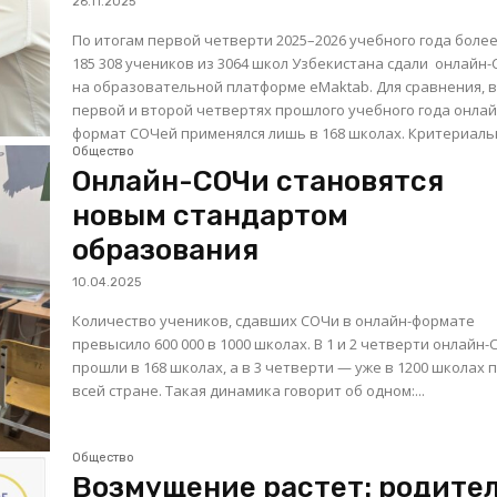
26.11.2025
По итогам первой четверти 2025–2026 учебного года боле
185 308 учеников из 3064 школ Узбекистана сдали онлайн
на образовательной платформе eMaktab. Для сравнения, 
первой и второй четвертях прошлого учебного года онлай
формат СОЧей применялся лишь в 168 школах.
Общество
Онлайн-СОЧи становятся
новым стандартом
образования
10.04.2025
Количество учеников, сдавших СОЧи в онлайн-формате
превысило 600 000 в 1000 школах. В 1 и 2 четверти онлайн
прошли в 168 школах, а в 3 четверти — уже в 1200 школах 
всей стране. Такая динамика говорит об одном:...
Общество
Возмущение растет: родите