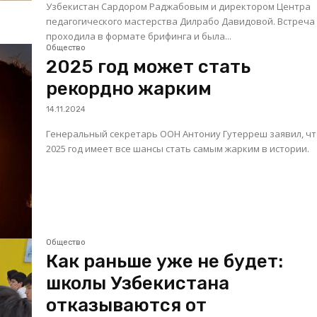
Узбекистан Сардором Раджабовым и директором Центра
педагогического мастерства Дилрабо Давидовой. Встреча
проходила в формате брифинга и была...
Общество
2025 год может стать
рекордно жарким
14.11.2024
Генеральный секретарь ООН Антониу Гутерреш заявил, ч
2025 год имеет все шансы стать самым жарким в истории.
Общество
Как раньше уже не будет:
школы Узбекистана
отказываются от