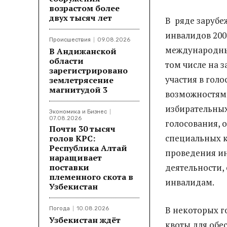
возрастом более
двух тысяч лет
В ряде зарубе
инвалидов 2006
Происшествия
09.08.2026
международны
В Андижанской
области
том числе на 
зарегистрировано
участия в гол
землетрясение
магнитудой 3
возможностями
избирательных
Экономика и Бизнес
07.08.2026
голосования, 
Почти 30 тысяч
специальных к
голов КРС:
Республика Алтай
проведения и
наращивает
поставки
деятельности,
племенного скота в
инвалидам.
Узбекистан
В некоторых г
Погода
10.08.2026
Узбекистан ждёт
квоты для обе