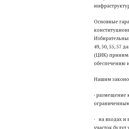
инфраструктур
Основные гар
конституционн
Избирательным к
49, 50, 55, 57
(ЦИК) приним
обеспечению и
Нашим законо
· размещение 
ограниченным
· на входах и
участок будут