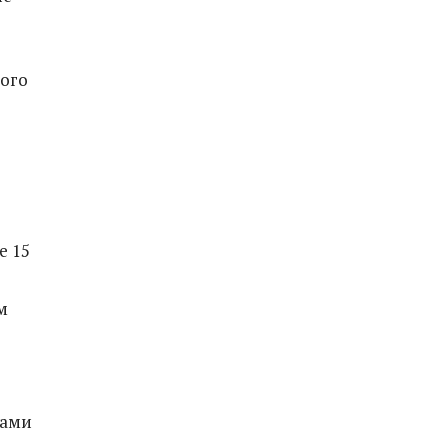
ого
е 15
м
нами