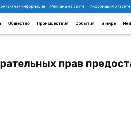
Контактная информация
Реклама на сайте
Информация о газете
а
Общество
Происшествия
События
В мире
Мед
ирательных прав предост