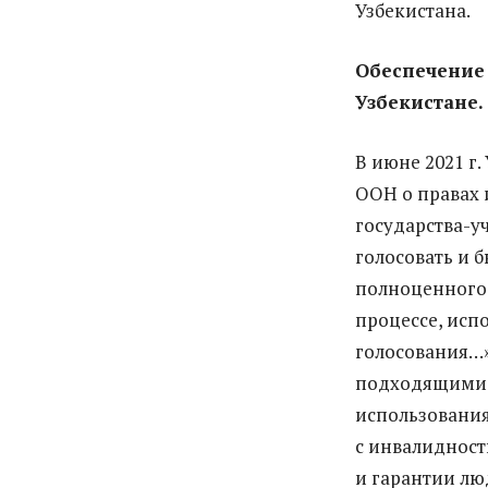
Узбекистана.
Oбеспечение 
Узбекистане.
В июне 2021 г
ООН о правах 
государства-у
голосовать и 
полноценного 
процессе, исп
голосования…»
подходящими,
использования
с инвалидность
и гарантии лю