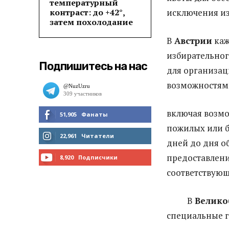
температурный
контраст: до +42°,
исключения из
затем похолодание
В
Австрии
каж
избирательно
Подпишитесь на нас
для организа
возможностям
включая возмо
51,905
Фанаты
пожилых или 
МНЕ НРАВИТСЯ
22,961
Читатели
дней до дня о
ЧИТАТЬ
предоставлени
8,920
Подписчики
соответствую
ПОДПИСАТЬСЯ
В
Велико
специальные 