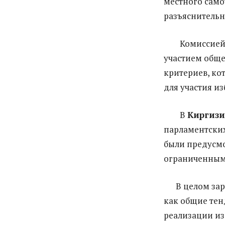
местного сам
разъяснительн
Комиссией п
участием обще
критериев, ко
для участия и
В
Киргиз
парламентских
были предусмо
ограниченным
В целом заруб
как общие тен
реализации из