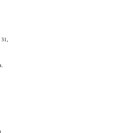
 31,
.
м