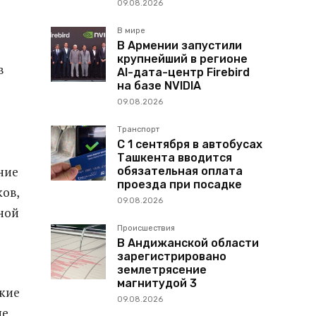
09.08.2026
В мире
В Армении запустили
крупнейший в регионе
в
AI-дата-центр Firebird
на базе NVIDIA
09.08.2026
Транспорт
С 1 сентября в автобусах
Ташкента вводится
ние
обязательная оплата
проезда при посадке
ов,
09.08.2026
ной
Происшествия
В Андижанской области
зарегистрировано
землетрясение
магнитудой 3
ские
09.08.2026
ые