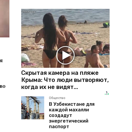
я
Скрытая камера на пляже
Крыма: Что люди вытворяют,
во
когда их не видят...
Общество
В Узбекистане для
каждой махалли
создадут
энергетический
паспорт