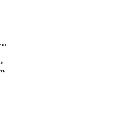
цию
ть
ть