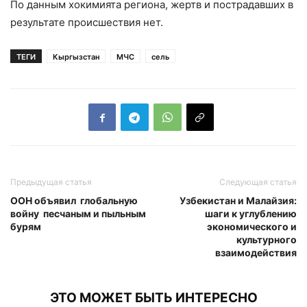
По данным хокимията региона, жертв и пострадавших в
результате происшествия нет.
ТЕГИ
Кыргызстан
МЧС
сель
Предыдущая статья
Следующая статья
ООН объявил глобальную
Узбекистан и Малайзия:
войну песчаным и пыльным
шаги к углублению
бурям
экономического и
культурного
взаимодействия
ЭТО МОЖЕТ БЫТЬ ИНТЕРЕСНО