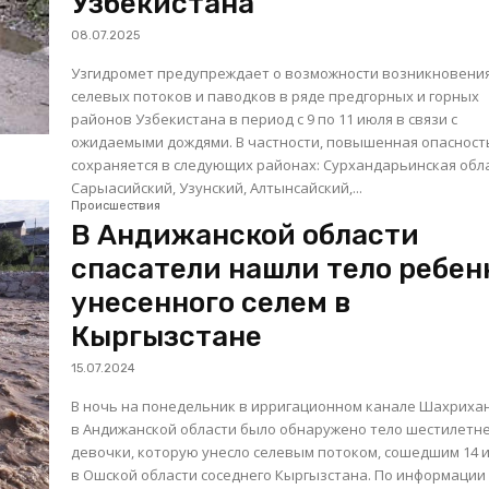
Узбекистана
08.07.2025
Узгидромет предупреждает о возможности возникновени
селевых потоков и паводков в ряде предгорных и горных
районов Узбекистана в период с 9 по 11 июля в связи с
ожидаемыми дождями. В частности, повышенная опасность
сохраняется в следующих районах: Сурхандарьинская область:
Сарыасийский, Узунский, Алтынсайский,...
Происшествия
В Андижанской области
спасатели нашли тело ребен
унесенного селем в
Кыргызстане
15.07.2024
В ночь на понедельник в ирригационном канале Шахриха
в Андижанской области было обнаружено тело шестилетн
девочки, которую унесло селевым потоком, сошедшим 14 
в Ошской области соседнего Кыргызстана. По информации МЧС