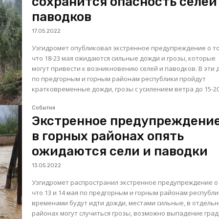
сохранится опасность селей
паводков
17.05.2022
Узгидромет опубликовал экстренное предупреждение о т
что 18-23 мая ожидаются сильные дожди и грозы, которые
могут привести к возникновению селей и паводков. В эти дни
по предгорным и горным районам республики пройдут
кратковременные дожди, грозы с усилением ветра до 15-20.
События
Экстренное предупреждение
в горных районах опять
ожидаются сели и паводки
13.05.2022
Узгидромет распространил экстренное предупреждение о 
что 13 и 14 мая по предгорным и горным районам республ
временами будут идти дожди, местами сильные, в отдель
районах могут случиться грозы, возможно выпадение град