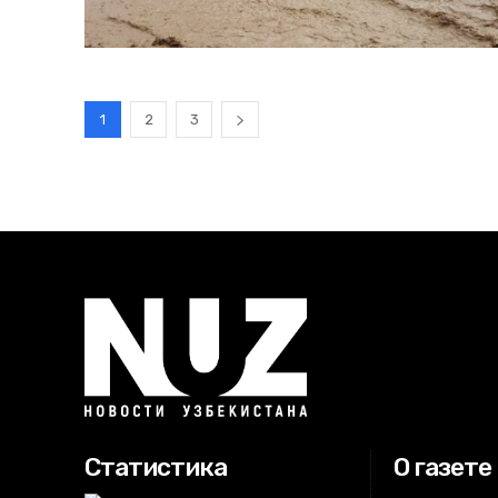
1
2
3
Статистика
О газете