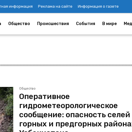
тная информация
Реклама на сайте
Информация о газете
а
Общество
Происшествия
События
В мире
Мед
Общество
Оперативное
гидрометеорологическое
сообщение: опасность селей
горных и предгорных района