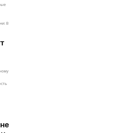
рые
и: В
от
сному
ость
ане