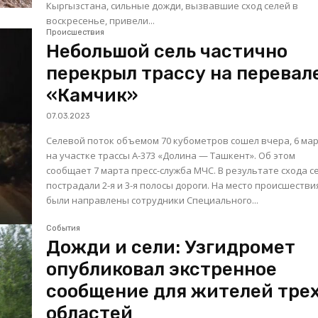
Кыргызстана, сильные дожди, вызвавшие сход селей в
воскресенье, привели...
Происшествия
Небольшой сель частично
перекрыл трассу на перевал
«Камчик»
07.03.2023
Селевой поток объемом 70 кубометров сошел вчера, 6 мар
на участке трассы А-373 «Долина — Ташкент». Об этом
сообщает 7 марта пресс-служба МЧС. В результате схода селя
пострадали 2-я и 3-я полосы дороги. На место происшестви
были направлены сотрудники Специального...
События
Дожди и сели: Узгидромет
опубликовал экстренное
сообщение для жителей тре
областей