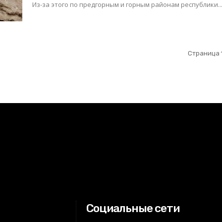
Из-за этого по предгорным и горным районам республики..
Страница 1
Социальные сети