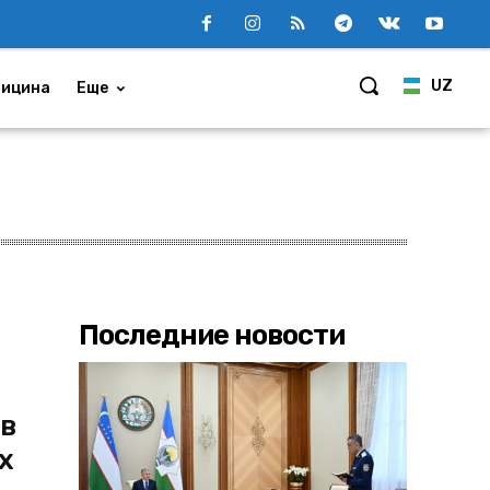
UZ
ицина
Еще
Последние новости
 в
х