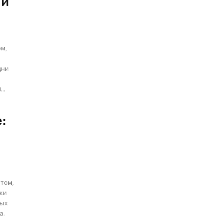
 и
ом,
..
:
том,
ики
ных
а.