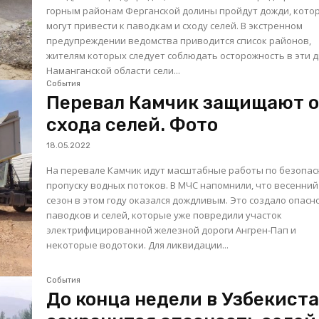
горным районам Ферганской долины пройдут дожди, кото
могут привести к паводкам и сходу селей. В экстренном
предупреждении ведомства приводится список районов,
жителям которых следует соблюдать осторожность в эти дн
Наманганской области сели...
События
Перевал Камчик защищают 
схода селей. Фото
18.05.2022
На перевале Камчик идут масштабные работы по безопа
пропуску водных потоков. В МЧС напомнили, что весенний
сезон в этом году оказался дождливым. Это создало опасн
паводков и селей, которые уже повредили участок
электрифицированной железной дороги Ангрен-Пап и
некоторые водотоки. Для ликвидации...
События
До конца недели в Узбекист