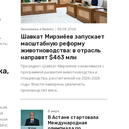
я
Экономика и Бизнес
05.08.2026
Шавкат Мирзиёев запускает
масштабную реформу
животноводства: в отрасль
направят $463 млн
Президент Шавкат Мирзиёев ознакомился с
ка,
программой развития животноводства и
птицеводства, рассчитанной на 2026–2028
годы. Власти намерены увеличить
производство мяса...
нсай
В мире
ей
В Астане стартовала
июля
Международная
олимпиада по