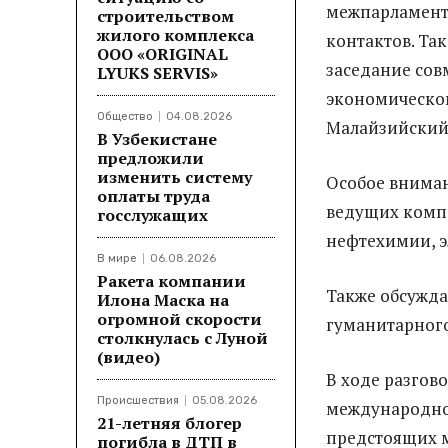
межпарламентс
строительством
жилого комплекса
контактов. Так
ООО «ORIGINAL
заседание сов
LYUKS SERVIS»
экономическом
Общество
04.08.2026
Малайзийский 
В Узбекистане
предложили
изменить систему
Особое внима
оплаты труда
ведущих компа
госслужащих
нефтехимии, э
В мире
06.08.2026
Ракета компании
Также обсужда
Илона Маска на
огромной скорости
гуманитарного
столкнулась с Луной
(видео)
В ходе разгов
Происшествия
05.08.2026
международной
21-летняя блогер
предстоящих 
погибла в ДТП в