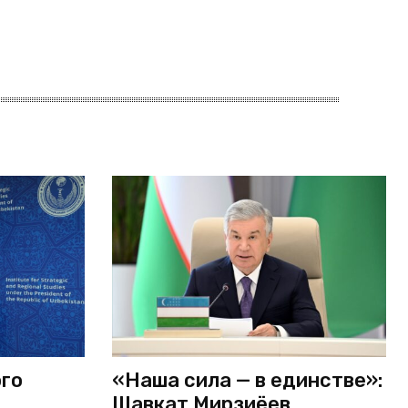
ого
«Наша сила — в единстве»:
Шавкат Мирзиёев