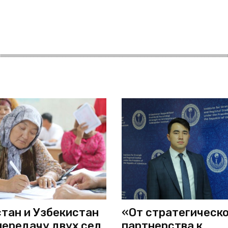
тан и Узбекистан
«От стратегическ
передачу двух сел
партнерства к