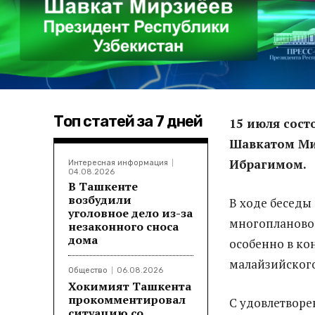
Топ статей за 7 дней
15 июля сост
Шавкатом Ми
Ибрагимом.
Интересная информация
04.08.2026
В Ташкенте
возбудили
В ходе беседы
уголовное дело из-за
многоплановог
незаконного сноса
дома
особенно в ко
малайзийского
Общество
06.08.2026
Хокимият Ташкента
прокомментировал
С удовлетворе
ситуацию со