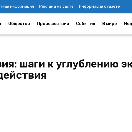
ктная информация
Реклама на сайте
Информация о газете
а
Общество
Происшествия
События
В мире
Мед
ия: шаги к углублению э
действия