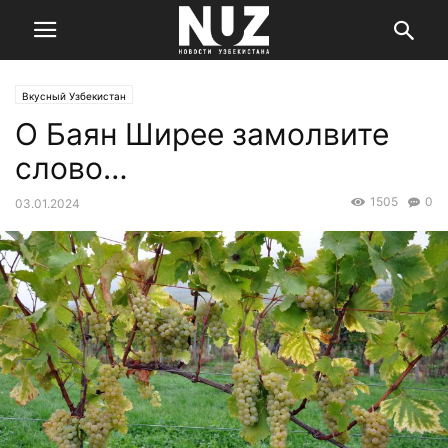
Вкусный Узбекистан
О Баян Ширее замолвите
слово…
1505
0
03.01.2024