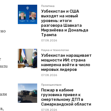
Политика
Узбекистан и США
выходят на новый
уровень: итоги
разговора Шавката
Мирзиёева и Дональда
ено
Трампа
07.08.2026
Наука и технологии
Узбекистан наращивает
т
мощности ИИ: страна
намерена войти в число
suzu
мировых лидеров
07.08.2026
Происшествия
Пожар в кабине
али
грузовика привел к
смертельному ДТП в
Самаркандской области
в,
07.08.2026