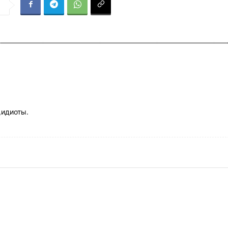
я
,идиоты.