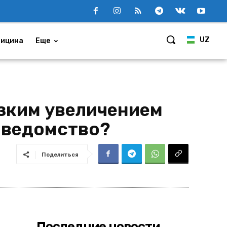
UZ
ицина
Еще
езким увеличением
 ведомство?
Поделиться
Последние новости