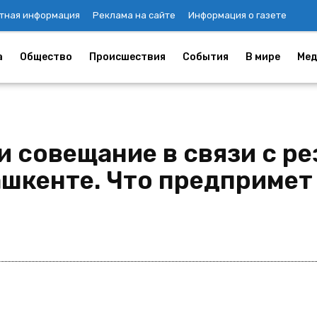
тная информация
Реклама на сайте
Информация о газете
а
Общество
Происшествия
События
В мире
Мед
и совещание в связи с р
шкенте. Что предпримет