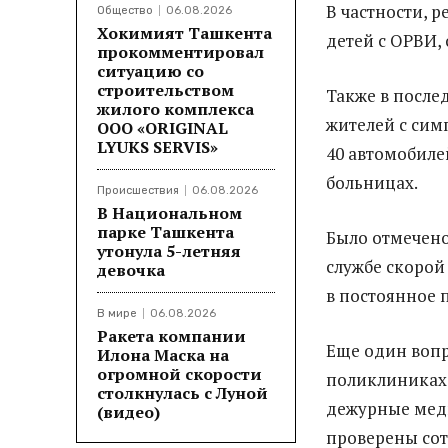
В частности, 
Общество
06.08.2026
Хокимият Ташкента
детей с ОРВИ,
прокомментировал
ситуацию со
строительством
Также в после
жилого комплекса
жителей с си
ООО «ORIGINAL
LYUKS SERVIS»
40 автомобилей
больницах.
Происшествия
06.08.2026
В Национальном
парке Ташкента
Было отмечено
утонула 5-летняя
службе скорой
девочка
в постоянное 
В мире
06.08.2026
Ракета компании
Еще один вопр
Илона Маска на
огромной скорости
поликлиниках 
столкнулась с Луной
дежурные меди
(видео)
проверены сот