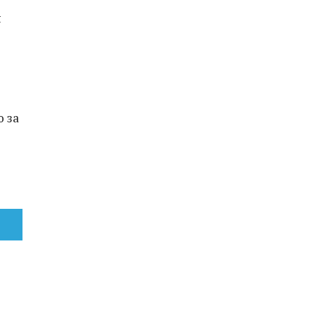
я
 за