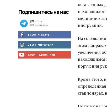
оставленных д
находящихся н
Подпишитесь на нас
медицинская п
инструкций.
51,905
Фанаты
На совещании 
МНЕ НРАВИТСЯ
этом направле
22,961
Читатели
увеличения об
ЧИТАТЬ
8,920
Подписчики
находящимся н
ПОДПИСАТЬСЯ
поручения рук
Кроме этого, 
определенная 
стационарах, 
Поэтому на со