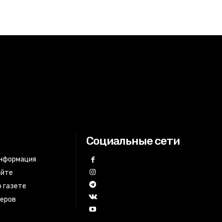
Социальные сети
информация
айте
 газете
неров