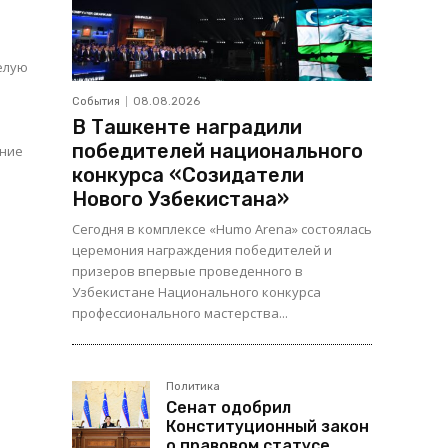
елую
,
События
08.08.2026
В Ташкенте наградили
победителей национального
конкурса «Созидатели
Нового Узбекистана»
Сегодня в комплексе «Humo Arena» состоялась
церемония награждения победителей и
призеров впервые проведенного в
Узбекистане Национального конкурса
профессионального мастерства...
Политика
Сенат одобрил
Конституционный закон
о правовом статусе