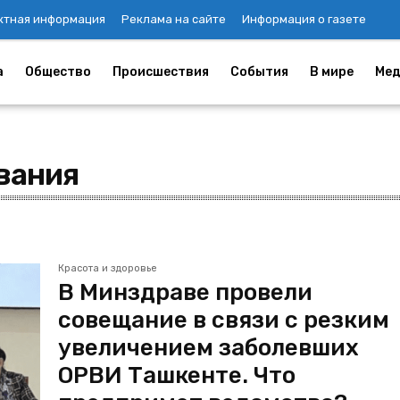
ктная информация
Реклама на сайте
Информация о газете
а
Общество
Происшествия
События
В мире
Мед
вания
Красота и здоровье
В Минздраве провели
совещание в связи с резким
увеличением заболевших
ОРВИ Ташкенте. Что