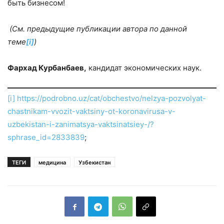
быть бизнесом!
(См. предыдущие публикации автора по данной
теме
[i]
)
Фархад Курбанбаев,
кандидат экономических наук.
[i]
https://podrobno.uz/cat/obchestvo/nelzya-pozvolyat-
chastnikam-vvozit-vaktsiny-ot-koronavirusa-v-
uzbekistan-i-zanimatsya-vaktsinatsiey-/?
sphrase_id=2833839
;
ТЕГИ
медицина
Узбекистан