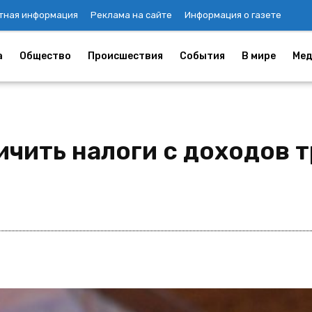
тная информация
Реклама на сайте
Информация о газете
а
Общество
Происшествия
События
В мире
Мед
ичить налоги с доходов 