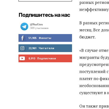
разных регион
неэффективну
Подпишитесь на нас
В разных регио
месяц. Все до
бюджет.
51,905
Фанаты
МНЕ НРАВИТСЯ
22,961
Читатели
«В случае отм
мигранты буд
ЧИТАТЬ
8,910
Подписчики
предусмотренн
ПОДПИСАТЬСЯ
поступлений с
платят по фик
необоснованн
существуют в 
Он также прив