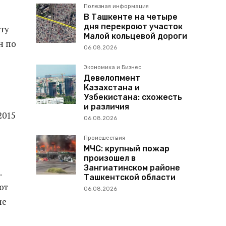
Полезная информация
В Ташкенте на четыре
дня перекроют участок
ту
Малой кольцевой дороги
н по
06.08.2026
Экономика и Бизнес
Девелопмент
Казахстана и
Узбекистана: схожесть
и различия
2015
06.08.2026
Происшествия
МЧС: крупный пожар
произошел в
Зангиатинском районе
.
Ташкентской области
ют
06.08.2026
ие