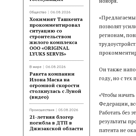
ноября.
Общество
06.08.2026
«Предлагаемые
Хокимият Ташкента
прокомментировал
позволят усил
ситуацию со
регионам, пов
строительством
жилого комплекса
трудоустройст
ООО «ORIGINAL
прокомментир
LYUKS SERVIS»
В мире
06.08.2026
Он также напом
Ракета компании
году, но с тех
Илона Маска на
огромной скорости
столкнулась с Луной
«Чтобы начать
(видео)
Федерации, вс
Происшествия
05.08.2026
Работать без 
21-летняя блогер
результаты пр
погибла в ДТП в
Джизакской области
патента не ок