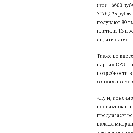
стоит 6600 руб
50769,23 рубля
получают 80 ты
платили 13 пр
оплате патента
Также во внес
партии СРЗП п
потребности в
социально-эко
«Ну и, конечн
использования
предлагаем р
вклада мигран
заключил пар