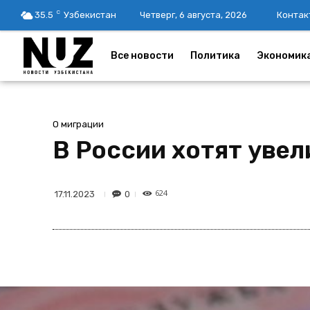
C
35.5
Узбекистан
Четверг, 6 августа, 2026
Контак
Все новости
Политика
Экономик
О миграции
В России хотят увел
624
0
17.11.2023