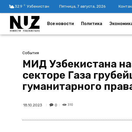
C
32.9
Узбекистан
Пятница, 7 августа, 2026
Контак
Все новости
Политика
Экономик
События
МИД Узбекистана на
секторе Газа грубе
гуманитарного прав
310
0
18.10.2023