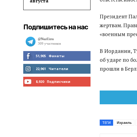
августа
Президент Пал
жертвам. Прав
Подпишитесь на нас
«военным пре
В Иордании, Т
51,905
Фанаты
об ударе по б
МНЕ НРАВИТСЯ
прошли в Берл
22,961
Читатели
ЧИТАТЬ
8,920
Подписчики
ПОДПИСАТЬСЯ
ТЕГИ
Израиль