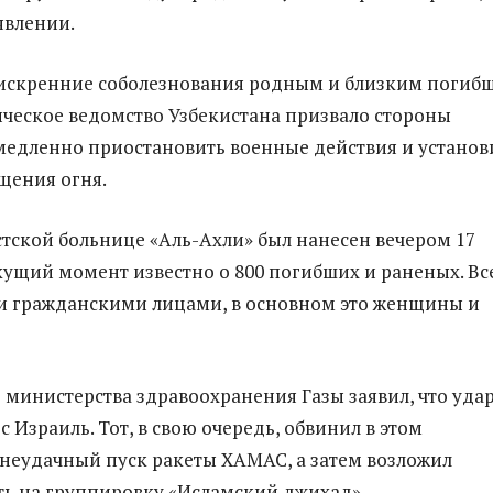
явлении.
искренние соболезнования родным и близким погибш
еское ведомство Узбекистана призвало стороны
едленно приостановить военные действия и установ
щения огня.
стской больнице «Аль-Ахли» был нанесен вечером 17
екущий момент известно о 800 погибших и раненых. Вс
и гражданскими лицами, в основном это женщины и
 министерства здравоохранения Газы заявил, что уда
 Израиль. Тот, в свою очередь, обвинил в этом
неудачный пуск ракеты ХАМАС, а затем возложил
ть на группировку «Исламский джихад».