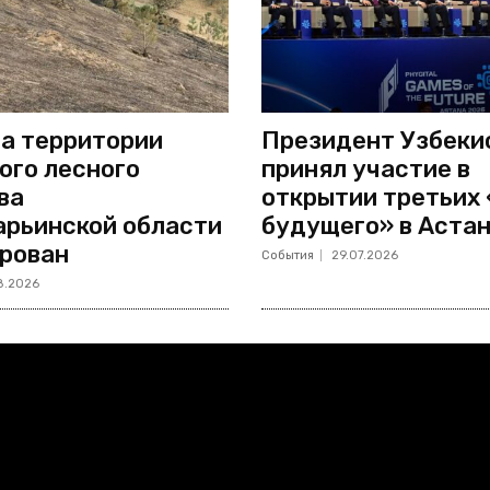
а территории
Президент Узбеки
ого лесного
принял участие в
ва
открытии третьих
рьинской области
будущего» в Аста
рован
События
29.07.2026
8.2026