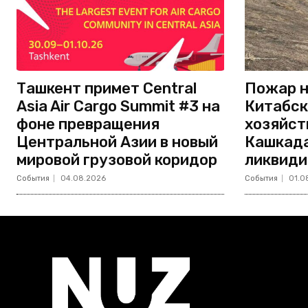
Ташкент примет Central
Пожар н
Asia Air Cargo Summit #3 на
Китабск
фоне превращения
хозяйст
Центральной Азии в новый
Кашкада
мировой грузовой коридор
ликвиди
События
04.08.2026
События
01.0