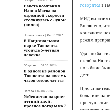
В мире
06.08.2026
говорится
в за
Ракета компании
Илона Маска на
огромной скорости
МИД выразил 
столкнулась с Луной
(видео)
Внешнеполитич
конфликта нем
Происшествия
06.08.2026
режим прекра
В Национальном
парке Ташкента
утонула 5-летняя
Удар по бапти
девочка
октября. На т
Общество
07.08.2026
погибшие был
В одном из районов
дети.
Ташкента на восемь
часов отключат газ
Представитель
Погода
07.08.2026
больнице нанес
Узбекистан накроет
летний зной:
преступлении 
прогноз погоды на 7
ответственнос