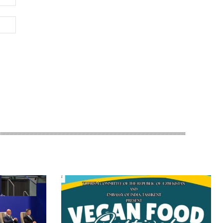
почта:*
Веб-
Сайт: