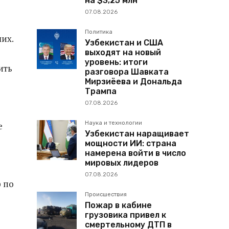
на $3,25 млн
07.08.2026
Политика
их.
Узбекистан и США
выходят на новый
уровень: итоги
ить
разговора Шавката
Мирзиёева и Дональда
Трампа
07.08.2026
Наука и технологии
е
Узбекистан наращивает
мощности ИИ: страна
намерена войти в число
мировых лидеров
07.08.2026
р по
Происшествия
Пожар в кабине
грузовика привел к
смертельному ДТП в