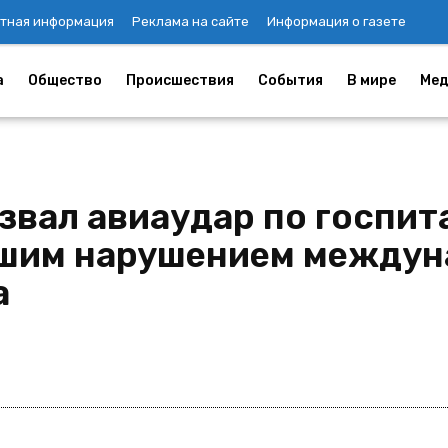
тная информация
Реклама на сайте
Информация о газете
а
Общество
Происшествия
События
В мире
Мед
звал авиаудар по госпит
йшим нарушением между
а