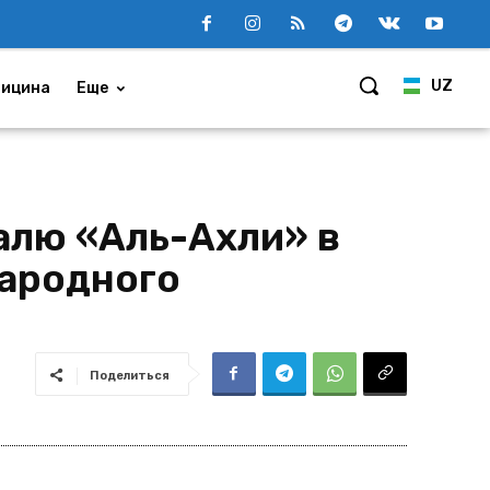
UZ
ицина
Еще
алю «Аль-Ахли» в
народного
Поделиться