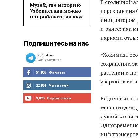
В столичной а
Музей, где историю
Узбекистана можно
переходит на 
попробовать на вкус
инициатором д
и ранее: как 
парками отдых
Подпишитесь на нас
«Хокимият осо
сохранении эк
растений и не
51,905
Фанаты
уверяют в сто
МНЕ НРАВИТСЯ
22,961
Читатели
ЧИТАТЬ
Ведомство поб
8,920
Подписчики
главного денд
ПОДПИСАТЬСЯ
душой за сад и
Одновременно 
инфлюэнсеров