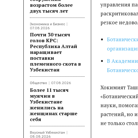
управления па
возрастом более
двух тысяч лет
раскритиковал
резкое недово
Экономика и Бизнес
07.08.2026
Почти 30 тысяч
Ботанически
голов КРС:
Республика Алтай
организаци
наращивает
поставки
В Академии 
племенного скота в
Узбекистан
Ботаническо
Общество
07.08.2026
Хокимият Таш
Более 11 тысяч
мужчин в
«Ботанический 
Узбекистане
науки, помога
женились на
женщинах старше
растений, но 
себя
не только стол
Вкусный Узбекистан
08.08.2026