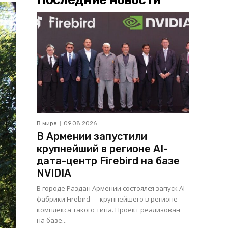
В мире
09.08.2026
В Армении запустили
крупнейший в регионе AI-
дата-центр Firebird на базе
NVIDIA
В городе Раздан Армении состоялся запуск AI-
фабрики Firebird — крупнейшего в регионе
комплекса такого типа. Проект реализован
на базе...