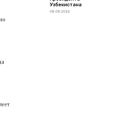
Узбекистана
08.08.2026
но
да
леет