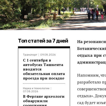
Топ статей за 7 дней
На резонанс
Ботанически
отдыха при с
Транспорт
09.08.2026
С 1 сентября в
администрац
автобусах Ташкента
вводится
обязательная оплата
Напомним, что
проезда при посадке
разработало п
совершенствов
Наука и технологии
07.08.2026
отдыха». Доку
В Фергане археологи
обнаружили
сад будет изъ
сооружения