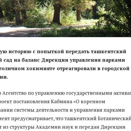
ную историю с попыткой передать ташкентский
й сад на баланс Дирекции управления парками
толичном хокимияте отреагировали в городской
ии.
 Агентство по управлению государственными актив
роект постановления Кабмина «О коренном
ании системы деятельности и управления парками
мент предусматривает, что ташкентский Ботанически
ят из структуры Академии наук и передан Дирекции