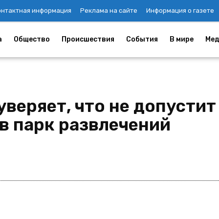
онтактная информация
Реклама на сайте
Информация о газете
а
Общество
Происшествия
События
В мире
Мед
уверяет, что не допусти
в парк развлечений