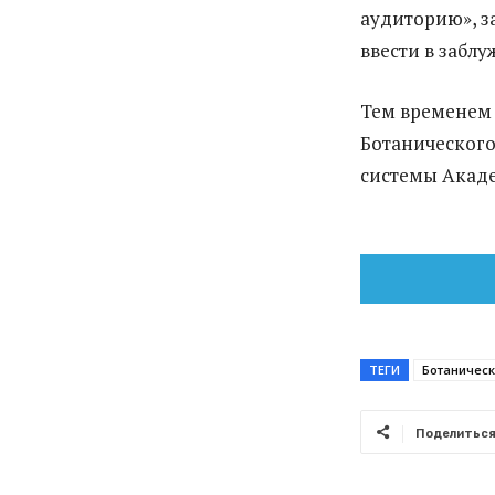
аудиторию», з
ввести в забл
Тем временем 
Ботанического
системы Акад
ТЕГИ
Ботаническ
Поделитьс