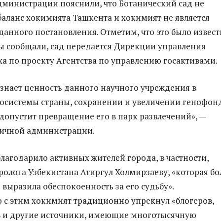
дминистрации пояснили, что Ботанический сад не
баланс хокимията Ташкента и хокимият не является
анного постановления. Отметим, что это было извест
мы сообщали, сад передается Дирекции управления
а по проекту Агентства по управлению госактивами.
знает ценность данного научного учреждения в
осистемы страны, сохранении и увеличении генофон
 допустит превращение его в парк развлечений», —
личной администрации.
лагодарило активных жителей города, в частности,
ролога Узбекистана Атиргул Холмирзаеву, «которая бо
 выразила обеспокоенность за его судьбу».
с этим хокимият традиционно упрекнул «блогеров,
 и другие источники, имеющие многотысячную