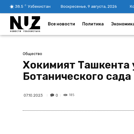
C
38.5
Узбекистан
Воскресенье, 9 августа, 2026
К
Все новости
Политика
Экономик
Общество
Хокимият Ташкента 
Ботанического сада 
185
0
07.10.2023