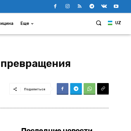
UZ
ицина
Еще
т превращения
Поделиться
Последние новости