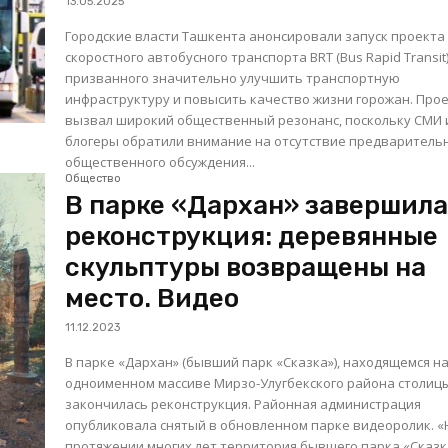
13.05.2025
Городские власти Ташкента анонсировали запуск проекта
скоростного автобусного транспорта BRT (Bus Rapid Transit)
призванного значительно улучшить транспортную
инфраструктуру и повысить качество жизни горожан. Про
вызвал широкий общественный резонанс, поскольку СМИ 
блогеры обратили внимание на отсутствие предваритель
общественного обсуждения...
Общество
В парке «Дархан» завершил
реконструкция: деревянные
скульптуры возвращены на
место. Видео
11.12.2023
В парке «Дархан» (бывший парк «Сказка»), находящемся н
одноименном массиве Мирзо-Улугбекского района столиц
закончилась реконструкция. Районная администрация
опубликовала снятый в обновленном парке видеоролик. «На
протяжении многих лет территория бывшего парка «Сказк