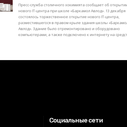
Пресс-служба столичного хокимията сообщает об открыти
нового IT-центра при школе «Баркамол Авлод». 13 декабря
состоялось торжественное открытие нового IT-центра,
разместившегося в правом крыле здания школы «Баркамо
Авлод». Здание было отремонтировано и оборудовано
компьютерами, а также подключено к интернету на средст
Социальные сети