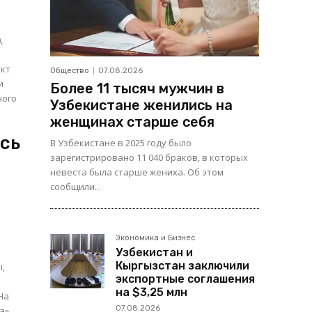
,
ект
Общество
07.08.2026
и
Более 11 тысяч мужчин в
ного
Узбекистане женились на
женщинах старше себя
ась
В Узбекистане в 2025 году было
зарегистрировано 11 040 браков, в которых
невеста была старше жениха. Об этом
сообщили...
Экономика и Бизнес
а
Узбекистан и
Кыргызстан заключили
ы,
экспортные соглашения
на $3,25 млн
07.08.2026
а»