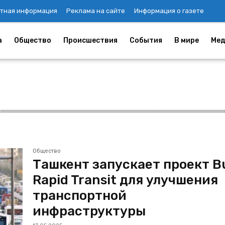
тная информация
Реклама на сайте
Информация о газете
а
Общество
Происшествия
События
В мире
Мед
Общество
Ташкент запускает проект B
Rapid Transit для улучшения
транспортной
инфраструктуры