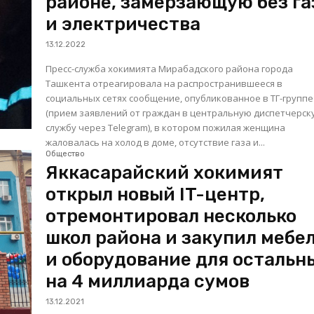
районе, замерзающую без га
и электричества
13.12.2022
Пресс-служба хокимията Мирабадского района города
Ташкента отреагировала на распространившееся в
социальных сетях сообщение, опубликованное в ТГ-группе
(прием заявлений от граждан в центральную диспетчерс
службу через Telegram), в котором пожилая женщина
жаловалась на холод в доме, отсутствие газа и...
Общество
Яккасарайский хокимият
открыл новый IT-центр,
отремонтировал несколько
школ района и закупил мебе
и оборудование для остальн
на 4 миллиарда сумов
13.12.2021