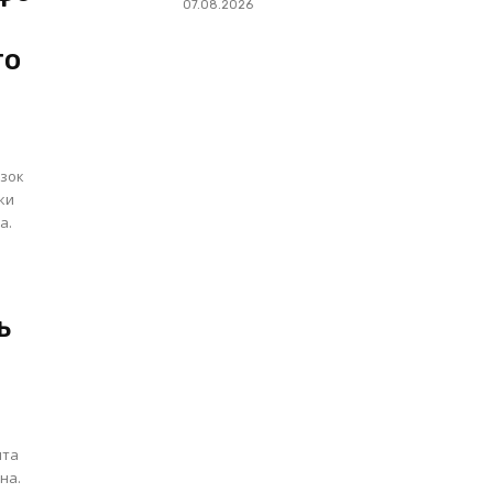
07.08.2026
то
азок
а.
ь
нта
на.