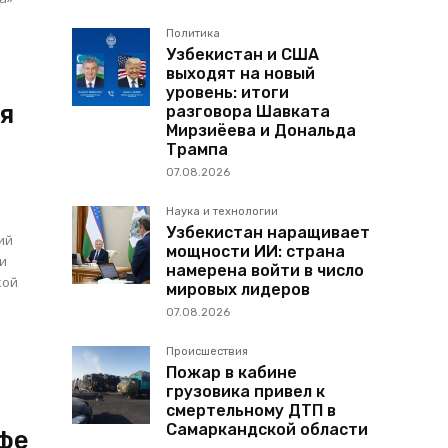
Политика
Узбекистан и США
выходят на новый
,
уровень: итоги
я
разговора Шавката
Мирзиёева и Дональда
Трампа
07.08.2026
Наука и технологии
Узбекистан наращивает
ий
мощности ИИ: страна
ми
намерена войти в число
кой
мировых лидеров
07.08.2026
и
Происшествия
Пожар в кабине
грузовика привел к
смертельному ДТП в
Самаркандской области
афе