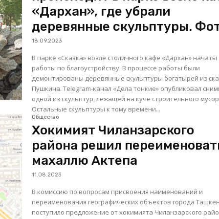
«Дархан», где убрали
деревянные скульптуры. Фо
18.09.2023
В парке «Сказка» возле столичного кафе «Дархан» начаты
работы по благоустройству. В процессе работы были
демонтированы деревянные скульптуры богатырей из ск
Пушкина. Telegram-канал «Дела тонкие» опубликовал снимки
одной из скульптур, лежащей на куче строительного мусор
Остальные скульптуры к тому времени...
Общество
Хокимият Чиланзарского
района решил переименоват
махаллю Актепа
11.08.2023
В комиссию по вопросам присвоения наименований и
переименования географических объектов города Ташке
поступило предложение от хокимията Чиланзарского райо