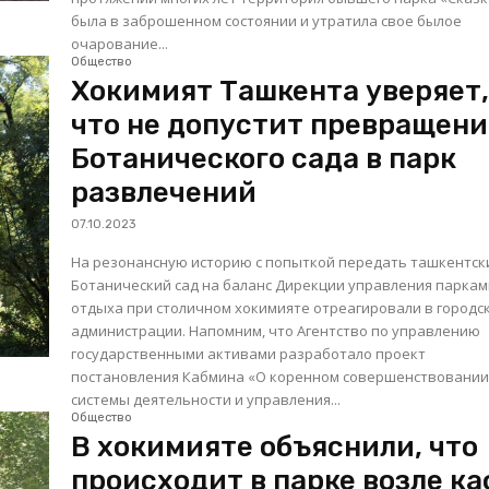
была в заброшенном состоянии и утратила свое былое
очарование...
Общество
Хокимият Ташкента уверяет
что не допустит превращени
Ботанического сада в парк
развлечений
07.10.2023
На резонансную историю с попыткой передать ташкентск
Ботанический сад на баланс Дирекции управления парка
отдыха при столичном хокимияте отреагировали в городс
администрации. Напомним, что Агентство по управлению
государственными активами разработало проект
постановления Кабмина «О коренном совершенствовани
системы деятельности и управления...
Общество
В хокимияте объяснили, что
происходит в парке возле к