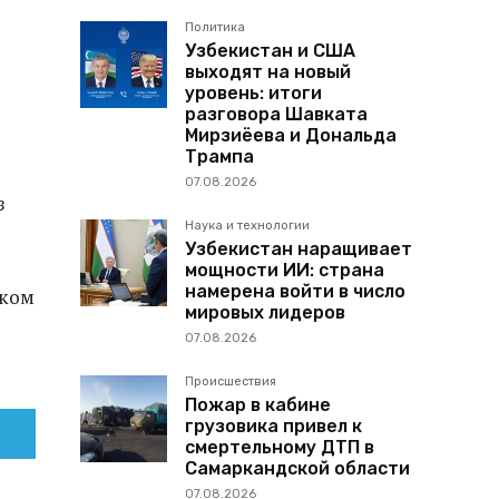
Политика
Узбекистан и США
выходят на новый
уровень: итоги
разговора Шавката
Мирзиёева и Дональда
Трампа
07.08.2026
з
Наука и технологии
Узбекистан наращивает
мощности ИИ: страна
намерена войти в число
ском
мировых лидеров
07.08.2026
Происшествия
Пожар в кабине
грузовика привел к
смертельному ДТП в
Самаркандской области
07.08.2026