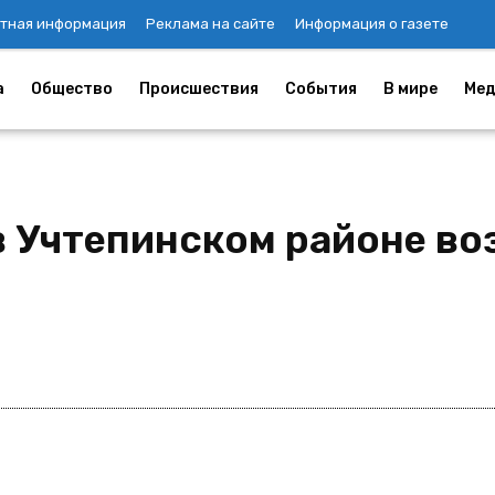
тная информация
Реклама на сайте
Информация о газете
а
Общество
Происшествия
События
В мире
Мед
 Учтепинском районе воз