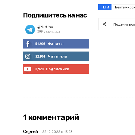
ТЕГИ
Бектемирс
Подпишитесь на нас
Поделитьс
51,905
Фанаты
МНЕ НРАВИТСЯ
22,961
Читатели
ЧИТАТЬ
8,920
Подписчики
ПОДПИСАТЬСЯ
1 комментарий
Сергей
22.12.2022 в 15:23