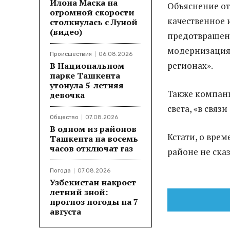
Илона Маска на
Объяснение от
огромной скорости
качественное 
столкнулась с Луной
(видео)
предотвращен
модернизация 
Происшествия
06.08.2026
регионах».
В Национальном
парке Ташкента
утонула 5-летняя
Также компани
девочка
света, «в связ
Общество
07.08.2026
В одном из районов
Кстати, о вре
Ташкента на восемь
часов отключат газ
районе не сказ
Погода
07.08.2026
Узбекистан накроет
летний зной:
прогноз погоды на 7
августа