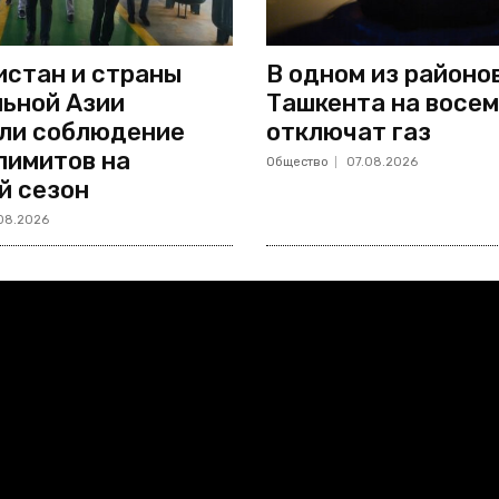
стан и страны
В одном из районо
ьной Азии
Ташкента на восем
ли соблюдение
отключат газ
лимитов на
Общество
07.08.2026
й сезон
08.2026