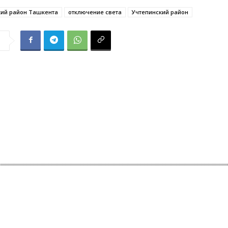
кий район Ташкента
отключение света
Учтепинский район
я