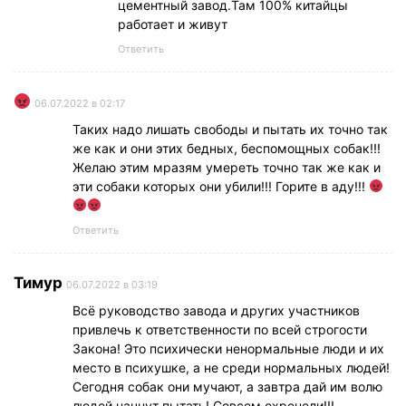
цементный завод.Там 100% китайцы
работает и живут
Ответить
06.07.2022 в 02:17
Таких надо лишать свободы и пытать их точно так
же как и они этих бедных, беспомощных собак!!!
Желаю этим мразям умереть точно так же как и
эти собаки которых они убили!!! Горите в аду!!!
Ответить
Тимур
06.07.2022 в 03:19
Всё руководство завода и других участников
привлечь к ответственности по всей строгости
Закона! Это психически ненормальные люди и их
место в психушке, а не среди нормальных людей!
Сегодня собак они мучают, а завтра дай им волю
людей начнут пытать! Совсем охренели!!!