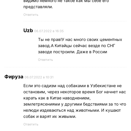
видимо немного не такое как мы себе его
представляли.
Ответить
Uzb
06.07.2022 в 16:35
Ты не прав!У нас много своих цементных
завод.А Китайцы сейчас везде по СНГ
заводе построили. Даже в России
Ответить
Фируза
06.07.2022 в 10:31
Если это садизм над собаками в Узбекистане не
остановим, через некоторое время Бог начнет нас
карать как в Китае наводнением,
землетрясениями у другими бедствиями за то что
нелюди издеваються над животными. И кушают
собак и варят их живыми.
Ответить