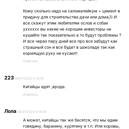
Кому сколько надо на саломалейкум + цемент в
придачу для строительства дачи или дома;)) И
все скажут этим любителям ослов и собак
ухххххх вы какие не хорошие инвесторы не
кушайте так показательно а то будут проблемы ?
И все через пару дней все про все забудут как
страшный сон и все будет в шоколаде так как
кормящую руку не кусают!
Ответить
223
06.07.2022 в 13:37
Китайцы едят ,вроде.
Ответить
Лола
06.07.2022 в 14:30
А может, китайцы так же бесятся, что мы едим
говядину, баранину, курятину и т.п. Или коровы,