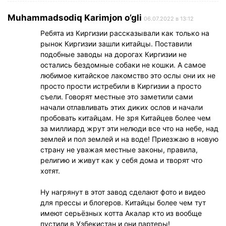
Muhammadsodiq Karimjon o’gli
06.07.2022 в 13:12
Ребята из Киргизии рассказывали как только на
рынок Киргизии зашли китайцы. Поставили
подобные заводы на дорогах Киргизии не
остались бездомные собаки не кошки. А самое
любимое китайское лакомство это ослы они их не
просто прости истребили в Киргизии а просто
съели. Говорят местные это заметили сами
начали отлавливать этих диких ослов и начали
пробовать китайцам. Не зря Китайцев более чем
за миллиард жрут эти нелюди все что на небе, над
землей и пол землей и на воде! Приезжаю в новую
страну не уважая местные законы, правила,
религию и живут как у себя дома и творят что
хотят.
Ну нагрянут в этот завод сделают фото и видео
для прессы и блогеров. Китайцы более чем тут
имеют серьёзных котта Акалар кто из вообще
пустили в Узбекистан и они партеры!