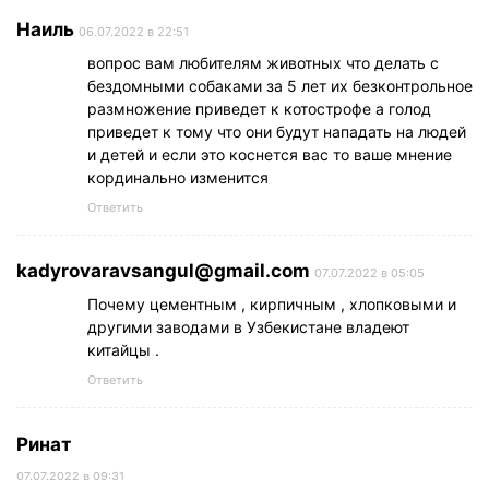
Наиль
06.07.2022 в 22:51
вопрос вам любителям животных что делать с
бездомными собаками за 5 лет их безконтрольное
размножение приведет к котострофе а голод
приведет к тому что они будут нападать на людей
и детей и если это коснется вас то ваше мнение
кординально изменится
Ответить
kadyrovaravsangul@gmail.com
07.07.2022 в 05:05
Почему цементным , кирпичным , хлопковыми и
другими заводами в Узбекистане владеют
китайцы .
Ответить
Ринат
07.07.2022 в 09:31