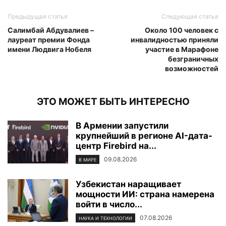
Предыдущая статья
Следующая статья
Салимбай Абдувалиев –
Около 100 человек с
лауреат премии Фонда
инвалидностью приняли
имени Людвига Нобеля
участие в Марафоне
безграничных
возможностей
ЭТО МОЖЕТ БЫТЬ ИНТЕРЕСНО
В Армении запустили
крупнейший в регионе AI-дата-
центр Firebird на...
09.08.2026
В МИРЕ
Узбекистан наращивает
мощности ИИ: страна намерена
войти в число...
07.08.2026
НАУКА И ТЕХНОЛОГИИ