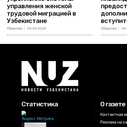
управления женской
предост
трудовой миграцией в
дополни
Узбекистане
вступит
Общество
06.08.2026
Общество
06.
Статистика
О газете
Контактная 
Реклама на с