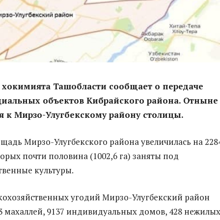
 хокимията Ташобласти сообщает о передаче
циальных объектов Кибрайского района. Отныне
я к Мирзо-Улугбекскому району столицы.
адь Мирзо-Улугбекского района увеличилась на 228
торых почти половина (1002,6 га) заняты под
твенные культуры.
кохозяйственных угодий Мирзо-Улугбекский район
3 махаллей, 9137 индивидуальных домов, 428 нежилы