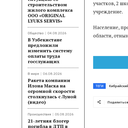
участков, 2 шк
строительством
жилого комплекса
учреждение.
ООО «ORIGINAL
LYUKS SERVIS»
Население, пр
Общество
04.08.2026
области, отны
В Узбекистане
предложили
изменить систему
оплаты труда
госслужащих
В мире
06.08.2026
Ракета компании
Илона Маска на
ТЕГИ
Кибрайски
огромной скорости
столкнулась с Луной
(видео)
Поделитьс
Происшествия
05.08.2026
21-летняя блогер
погибла в ДТП в