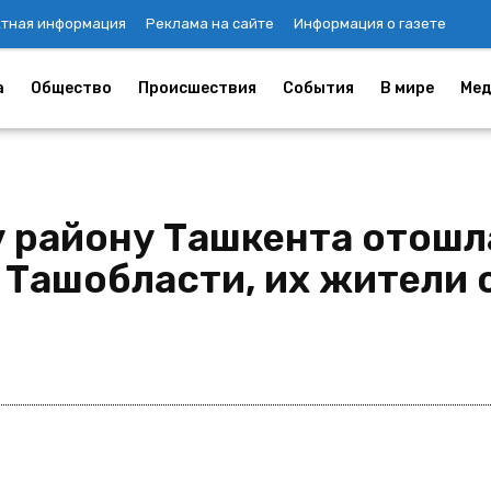
ктная информация
Реклама на сайте
Информация о газете
а
Общество
Происшествия
События
В мире
Мед
 району Ташкента отошла
 Ташобласти, их жители 