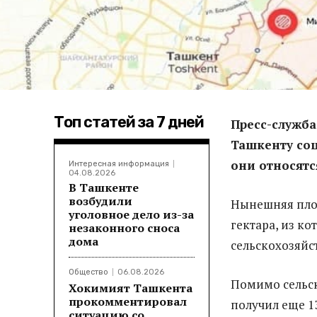
Топ статей за 7 дней
Пресс-служба
Ташкенту со
они относятс
Интересная информация
04.08.2026
В Ташкенте
возбудили
Нынешняя площ
уголовное дело из-за
гектара, из ко
незаконного сноса
дома
сельскохозяйс
Общество
06.08.2026
Помимо сельс
Хокимият Ташкента
прокомментировал
получил еще 1
ситуацию со