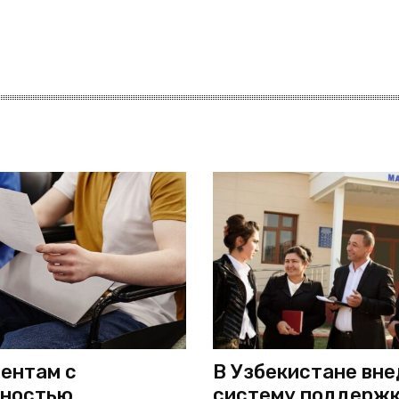
ентам с
В Узбекистане вн
дностью
систему поддерж