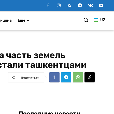
UZ
ицина
Еще
 часть земель
стали ташкентцами
Поделиться
Последние новости