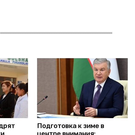
едрят
Подготовка к зиме в
ки
центре внимания: