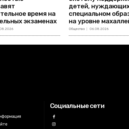
авят
детей, нуждающих
тельное время на
специальном обра
ельных экзаменах
на уровне махалле
08.2026
Общество
06.08.2026
Социальные сети
информация
айте