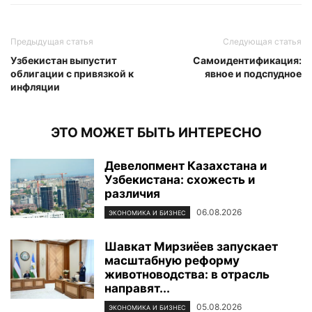
Предыдущая статья
Следующая статья
Узбекистан выпустит
Самоидентификация:
облигации с привязкой к
явное и подспудное
инфляции
ЭТО МОЖЕТ БЫТЬ ИНТЕРЕСНО
Девелопмент Казахстана и
Узбекистана: схожесть и
различия
06.08.2026
ЭКОНОМИКА И БИЗНЕС
Шавкат Мирзиёев запускает
масштабную реформу
животноводства: в отрасль
направят...
05.08.2026
ЭКОНОМИКА И БИЗНЕС