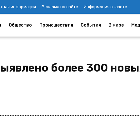
ктная информация
Реклама на сайте
Информация о газете
а
Общество
Происшествия
События
В мире
Мед
выявлено более 300 нов