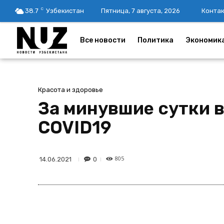
C
38.7
Узбекистан
Пятница, 7 августа, 2026
Конта
Все новости
Политика
Экономик
Красота и здоровье
За минувшие сутки 
COVID19
805
0
14.06.2021