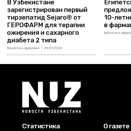
В Узбекистане
Египетс
зарегистрирован первый
предлож
тирзепатид Sejaro® от
10-летн
ГЕРОФАРМ для терапии
в фарма
ожирения и сахарного
Красота и здоро
диабета 2 типа
Красота и здоровье
29.07.2026
Статистика
О газете