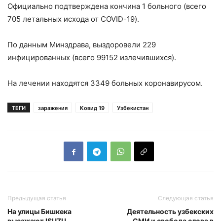
Официально подтверждена кончина 1 больного (всего
705 летальных исхода от COVID-19).
По данным Минздрава, выздоровели 229
инфицированных (всего 99152 излечившихся).
На лечении находятся 3349 больных коронавирусом.
ТЕГИ
заражения
Ковид 19
Узбекистан
Предыдущая статья
Следующая статья
На улицы Бишкека
Деятельность узбекских
выезжают ISUZU
СМИ и свобода слова в