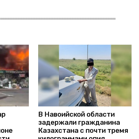
ар
В Навоийской области
задержали гражданина
йоне
Казахстана с почти тремя
сти
килограммами опия