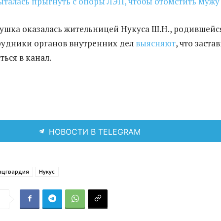
талась прыгнуть с опоры ЛЭП, чтобы отомстить мужу
ушка оказалась жительницей Нукуса Ш.Н., родившейс
трудники органов внутренних дел
выясняют
, что заста
ься в канал.
НОВОСТИ В TELEGRAM
ацгвардия
Нукус
я