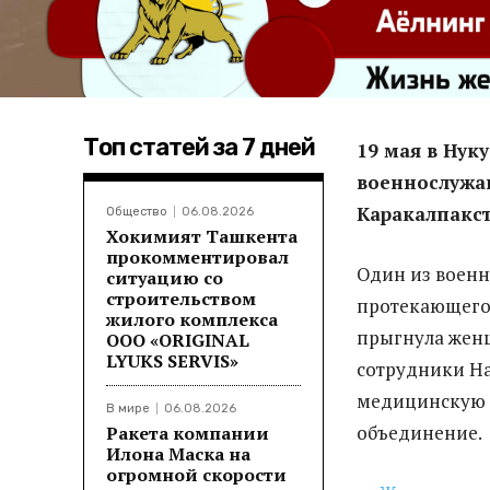
Топ статей за 7 дней
19 мая в Нук
военнослужа
Каракалпакст
Общество
06.08.2026
Хокимият Ташкента
прокомментировал
Один из военн
ситуацию со
строительством
протекающего п
жилого комплекса
прыгнула жен
ООО «ORIGINAL
LYUKS SERVIS»
сотрудники На
медицинскую п
В мире
06.08.2026
объединение.
Ракета компании
Илона Маска на
огромной скорости