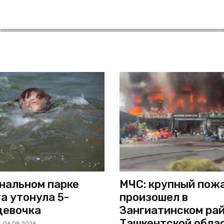
нальном парке
МЧС: крупный пож
а утонула 5-
произошел в
девочка
Зангиатинском ра
Ташкентской обла
06.08.2026