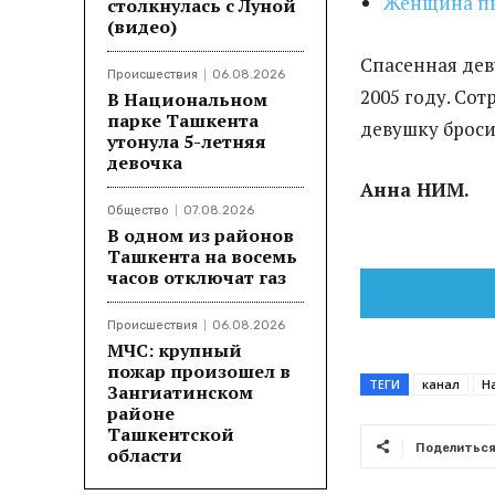
Женщина пы
столкнулась с Луной
(видео)
Спасенная дев
Происшествия
06.08.2026
2005 году. Со
В Национальном
парке Ташкента
девушку бросит
утонула 5-летняя
девочка
Анна НИМ.
Общество
07.08.2026
В одном из районов
Ташкента на восемь
часов отключат газ
Происшествия
06.08.2026
МЧС: крупный
пожар произошел в
ТЕГИ
канал
Н
Зангиатинском
районе
Ташкентской
Поделитьс
области