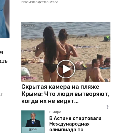
производство мяса...
ом
ить
Скрытая камера на пляже
Крыма: Что люди вытворяют,
ы
когда их не видят...
В мире
В Астане стартовала
Международная
олимпиада по