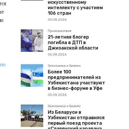
искусственному
тся
интеллекту с участием
ше
106 стран
ью
05.08.2026
Происшествия
21-летняя блогер
погибла в ДТП в
Джизакской области
05.08.2026
цию
Экономика и Бизнес
Более 100
предпринимателей из
Узбекистана участвуют
в бизнес-форуме в Уфе
05.08.2026
Экономика и Бизнес
Из Беларуси в
Узбекистан отправился
первый поезд проекта
«Славянский караван»