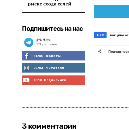
риске схода селей
Подпишитесь на нас
ТЕГИ
вакцина от
Поделитьс
51,905
Фанаты
МНЕ НРАВИТСЯ
22,961
Читатели
ЧИТАТЬ
8,910
Подписчики
ПОДПИСАТЬСЯ
3 комментарии