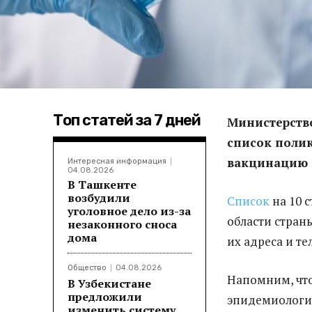
Топ статей за 7 дней
Министерств
список полик
вакцинацию 
Интересная информация
04.08.2026
В Ташкенте
возбудили
Список
на 10 
уголовное дело из-за
области стран
незаконного сноса
дома
их адреса и т
Общество
04.08.2026
Напомним, что
В Узбекистане
предложили
эпидемиологич
изменить систему