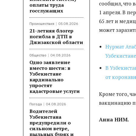
сообщил, что 
оплаты труда
госслужащих
1 апреля. В п
65 лет и меди
Происшествия
05.08.2026
может заразит
21-летняя блогер
погибла в ДТП в
Джизакской области
Нурмат Атаб
Узбекистане
Общество
04.08.2026
Одно заявление
В Узбекист
вместо шести: в
Узбекистане
от коронав
кардинально
упростят
кадастровые услуги
Кроме того, ч
вакцинацию пр
Погода
04.08.2026
Водителей
Узбекистана
Анна НИМ.
предупредили о
сильном ветре,
пыльных бурях и