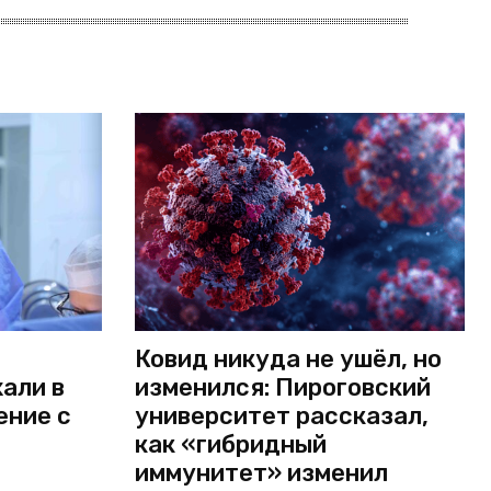
Ковид никуда не ушёл, но
али в
изменился: Пироговский
ение с
университет рассказал,
как «гибридный
иммунитет» изменил