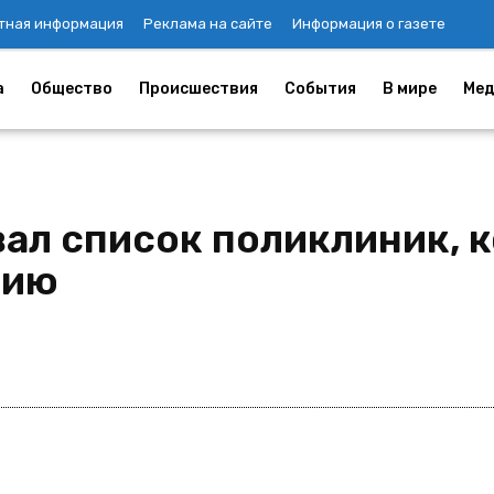
тная информация
Реклама на сайте
Информация о газете
а
Общество
Происшествия
События
В мире
Мед
ал список поликлиник, 
цию