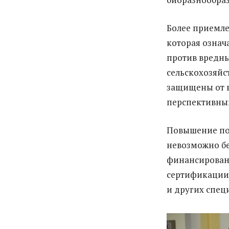
Более приемле
которая означ
против вредны
сельскохозяйс
защищены от в
перспективны
Повышение пот
невозможно бе
финансировани
сертификации 
и других спец