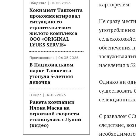
картофелем.
Общество
06.08.2026
Хокимият Ташкента
прокомментировал
Не сразу мест
ситуацию со
строительством
употреблению 
жилого комплекса
сельскохозяйс
ООО «ORIGINAL
LYUKS SERVIS»
обеспечения п
заслуживая ти
Происшествия
06.08.2026
В Национальном
населения в 52,
парке Ташкента
утонула 5-летняя
Однако ни одн
девочка
существовать 
В мире
06.08.2026
селекционных 
Ракета компании
Илона Маска на
огромной скорости
С развалом ССС
столкнулась с Луной
следствие, во
(видео)
необходимого 