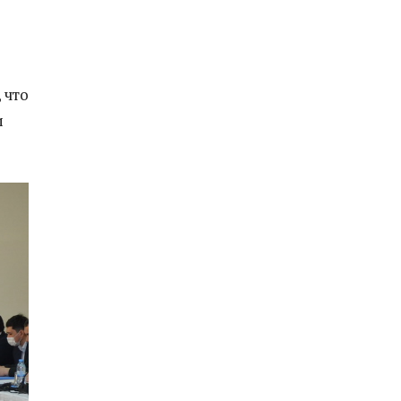
 что
и