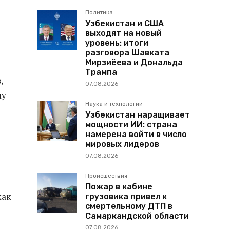
Политика
Узбекистан и США
выходят на новый
уровень: итоги
разговора Шавката
Мирзиёева и Дональда
Трампа
,
07.08.2026
шу
Наука и технологии
Узбекистан наращивает
мощности ИИ: страна
намерена войти в число
мировых лидеров
07.08.2026
Происшествия
Пожар в кабине
как
грузовика привел к
смертельному ДТП в
Самаркандской области
07.08.2026