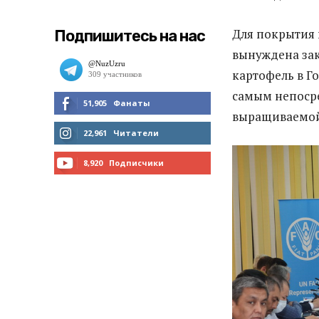
Для покрытия 
Подпишитесь на нас
вынуждена зак
картофель в Г
самым непоср
51,905
Фанаты
выращиваемой
МНЕ НРАВИТСЯ
22,961
Читатели
ЧИТАТЬ
8,920
Подписчики
ПОДПИСАТЬСЯ