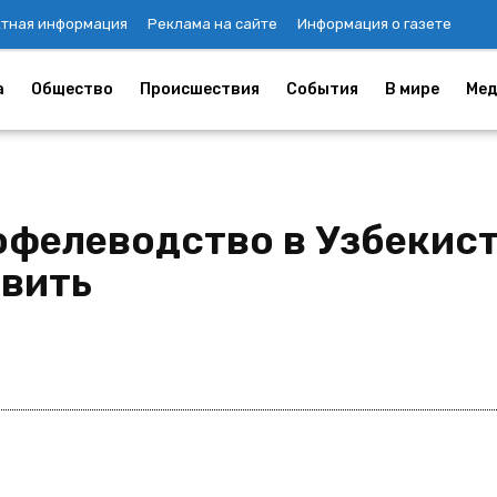
ктная информация
Реклама на сайте
Информация о газете
а
Общество
Происшествия
События
В мире
Мед
офелеводство в Узбекис
овить