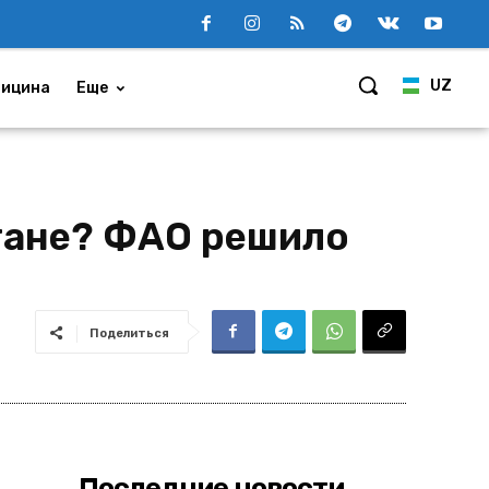
UZ
ицина
Еще
тане? ФАО решило
Поделиться
Последние новости