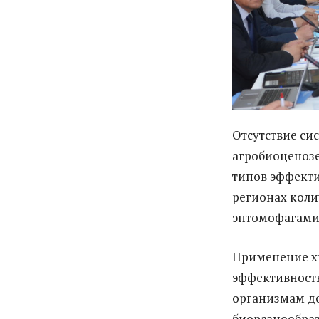
Отсутствие си
агробиоценозе
типов эффекти
регионах коли
энтомофагами,
Применение хи
эффективност
организмам до
биоразнообра