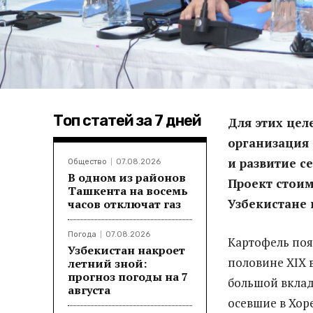
Топ статей за 7 дней
Для этих цел
организация 
и развитие с
Общество
07.08.2026
В одном из районов
Проект стоим
Ташкента на восемь
Узбекистане в
часов отключат газ
Погода
07.08.2026
Картофель поя
Узбекистан накроет
половине XIX в
летний зной:
прогноз погоды на 7
большой вклад
августа
осевшие в Хор