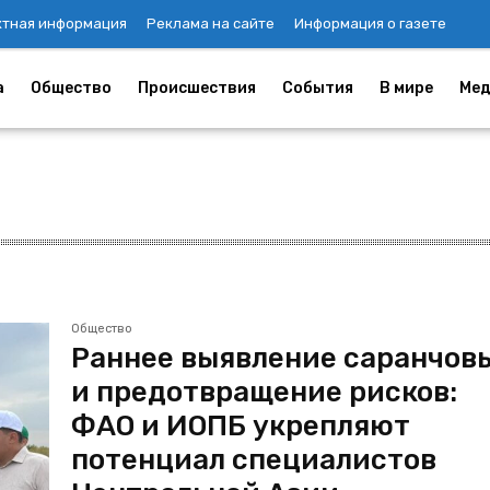
ктная информация
Реклама на сайте
Информация о газете
а
Общество
Происшествия
События
В мире
Мед
Общество
Раннее выявление саранчов
и предотвращение рисков:
ФАО и ИОПБ укрепляют
потенциал специалистов