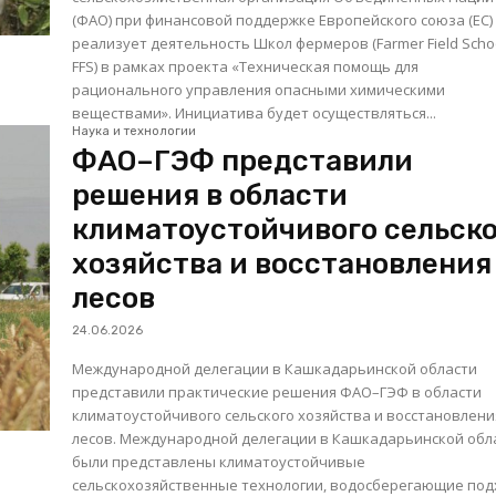
(ФАО) при финансовой поддержке Европейского союза (ЕС)
реализует деятельность Школ фермеров (Farmer Field Schoo
FFS) в рамках проекта «Техническая помощь для
рационального управления опасными химическими
веществами». Инициатива будет осуществляться...
Наука и технологии
ФАО–ГЭФ представили
решения в области
климатоустойчивого сельск
хозяйства и восстановления
лесов
24.06.2026
Международной делегации в Кашкадарьинской области
представили практические решения ФАО–ГЭФ в области
климатоустойчивого сельского хозяйства и восстановлени
лесов. Международной делегации в Кашкадарьинской области
были представлены климатоустойчивые
сельскохозяйственные технологии, водосберегающие по