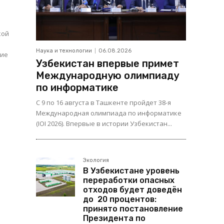
кой
Наука и технологии
06.08.2026
щие
Узбекистан впервые примет
Международную олимпиаду
по информатике
С 9 по 16 августа в Ташкенте пройдет 38-я
Международная олимпиада по информатике
(IOI 2026). Впервые в истории Узбекистан...
Экология
В Узбекистане уровень
переработки опасных
отходов будет доведён
до 20 процентов:
принято постановление
Президента по