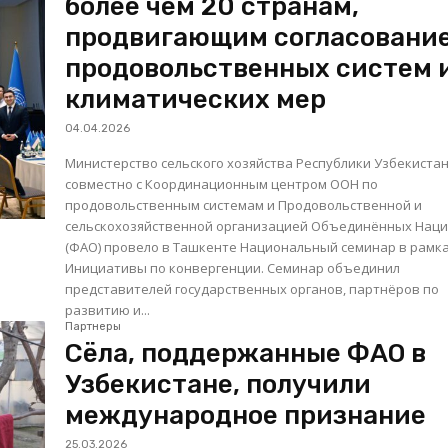
более чем 20 странам,
продвигающим согласовани
продовольственных систем 
климатических мер
04.04.2026
Министерство сельского хозяйства Республики Узбекиста
совместно с Координационным центром ООН по
продовольственным системам и Продовольственной и
сельскохозяйственной организацией Объединённых Нац
(ФАО) провело в Ташкенте Национальный семинар в рамк
Инициативы по конвергенции. Семинар объединил
представителей государственных органов, партнёров по
развитию и...
Партнеры
Сёла, поддержанные ФАО в
Узбекистане, получили
международное признание
25.03.2026