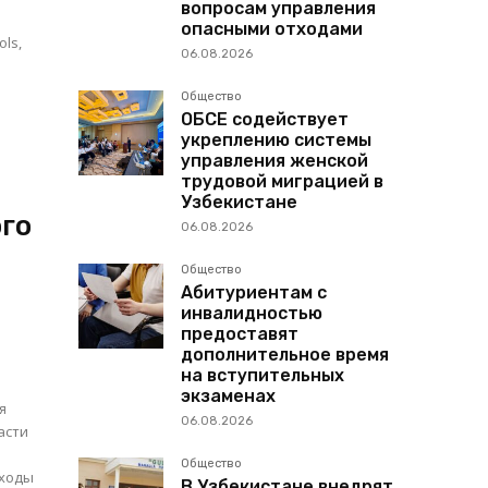
вопросам управления
опасными отходами
ls,
06.08.2026
Общество
ОБСЕ содействует
укреплению системы
управления женской
трудовой миграцией в
Узбекистане
ого
06.08.2026
Общество
Абитуриентам с
инвалидностью
предоставят
дополнительное время
на вступительных
экзаменах
я
06.08.2026
Общество
дходы
В Узбекистане внедрят