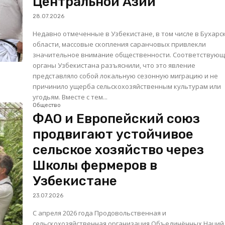
Центральной Азии
28.07.2026
Недавно отмеченные в Узбекистане, в том числе в Бухарс
области, массовые скопления саранчовых привлекли
значительное внимание общественности. Соответствую
органы Узбекистана разъяснили, что это явление
представляло собой локальную сезонную миграцию и не
причинило ущерба сельскохозяйственным культурам или
угодьям. Вместе с тем...
Общество
ФАО и Европейский союз
продвигают устойчивое
сельское хозяйство через
Школы фермеров в
Узбекистане
23.07.2026
С апреля 2026 года Продовольственная и
сельскохозяйственная организация Объединённых Наций