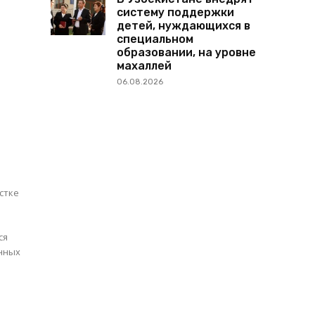
в
систему поддержки
детей, нуждающихся в
специальном
образовании, на уровне
махаллей
06.08.2026
й
стке
ся
нных