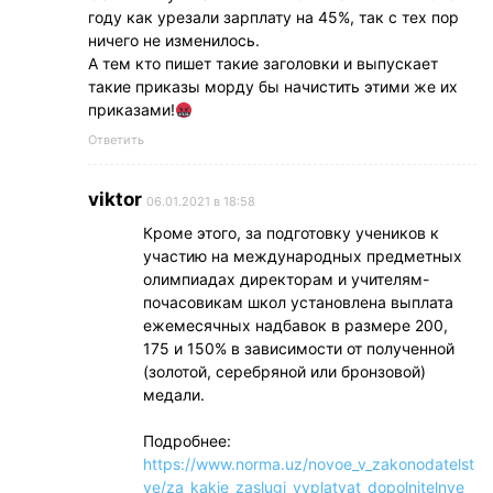
году как урезали зарплату на 45%, так с тех пор
ничего не изменилось.
А тем кто пишет такие заголовки и выпускает
такие приказы морду бы начистить этими же их
приказами!
Ответить
viktor
06.01.2021 в 18:58
Кроме этого, за подготовку учеников к
участию на международных предметных
олимпиадах директорам и учителям-
почасовикам школ установлена выплата
ежемесячных надбавок в размере 200,
175 и 150% в зависимости от полученной
(золотой, серебряной или бронзовой)
медали.
Подробнее:
https://www.norma.uz/novoe_v_zakonodatelst
ve/za_kakie_zaslugi_vyplatyat_dopolnitelnye_