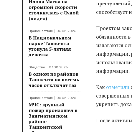
Илона Маска на
преступлений,
огромной скорости
способствует 
столкнулась с Луной
(видео)
Проектом зако
Происшествия
06.08.2026
обязанности в
В Национальном
парке Ташкента
излагаются ос
утонула 5-летняя
информации, р
девочка
использования
Общество
07.08.2026
информации.
В одном из районов
Ташкента на восемь
часов отключат газ
Как
отметили
совершенных п
Происшествия
06.08.2026
укрепить дока
МЧС: крупный
пожар произошел в
Зангиатинском
После активны
районе
Ташкентской