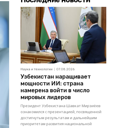
Наука и технологии
07.08.2026
Узбекистан наращивает
мощности ИИ: страна
намерена войти в число
мировых лидеров
Президент Узбекистана Шавкат Мирзиёев
ознакомился с презентацией, посвященной
достигнутым результатам и дальнейшим
приоритетам развития национальной