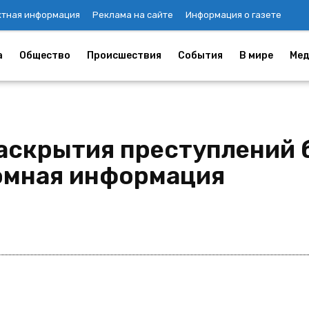
ктная информация
Реклама на сайте
Информация о газете
а
Общество
Происшествия
События
В мире
Мед
раскрытия преступлений 
омная информация