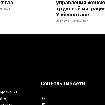
т газ
управления женск
трудовой миграцие
08.2026
Узбекистане
Общество
06.08.2026
Социальные сети
информация
айте
 газете