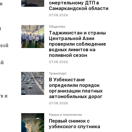
смертельному ДТП в
и
Самаркандской области
07.08.2026
Общество
и
Таджикистан и страны
Центральной Азии
проверили соблюдение
мной
водных лимитов на
поливной сезон
ой
07.08.2026
Транспорт
В Узбекистане
определили порядок
ю
организации платных
в и
автомобильных дорог
07.08.2026
Наука и технологии
Первый снимок с
узбекского спутника