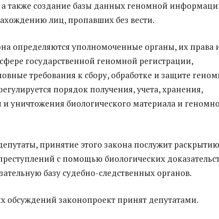
 а также создание базы данных геномной информаци
нахождению лиц, пропавших без вести.
на определяются уполномоченные органы, их права 
 сфере государственной геномной регистрации,
новные требования к сбору, обработке и защите гено
егулируется порядок получения, учета, хранения,
 и уничтожения биологического материала и геномн
депутаты, принятие этого закона послужит раскрыти
реступлений с помощью биологических доказательст
зательную базу судебно-следственных органов.
х обсуждений законопроект принят депутатами.