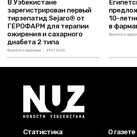
В Узбекистане
Египетс
зарегистрирован первый
предлож
тирзепатид Sejaro® от
10-летн
ГЕРОФАРМ для терапии
в фарма
ожирения и сахарного
Красота и здоро
диабета 2 типа
Красота и здоровье
29.07.2026
Статистика
О газете