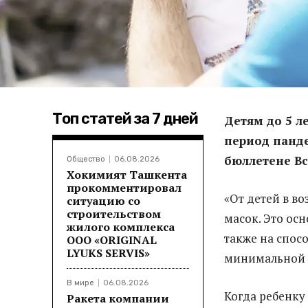
Топ статей за 7 дней
Детям до 5 л
период панд
бюллетене В
Общество
06.08.2026
Хокимият Ташкента
прокомментировал
«От детей в во
ситуацию со
строительством
масок. Это осн
жилого комплекса
также на спос
ООО «ORIGINAL
LYUKS SERVIS»
минимальной п
В мире
06.08.2026
Когда ребенку 
Ракета компании