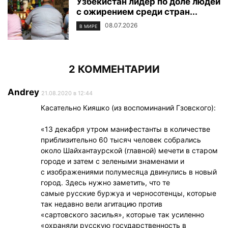
Узбекистан лидер по доле людей
с ожирением среди стран...
08.07.2026
В МИРЕ
2 КОММЕНТАРИИ
Andrey
21.08.2020 в 12:44
Касательно Кияшко (из воспоминаний Гзовского):
«13 декабря утром манифестанты в количестве
приблизительно 60 тысяч человек собрались
около Шайхантаурской (главной) мечети в старом
городе и затем с зелеными знаменами и
с изображениями полумесяца двинулись в новый
город. Здесь нужно заметить, что те
самые русские буржуа и черносотенцы, которые
так недавно вели агитацию против
«сартовского засилья», которые так усиленно
«охраняли русскую государственность в