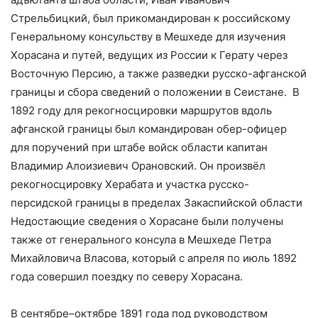
Стрельбицкий, был прикомандирован к российскому
Генеральному консульству в Мешхеде для изучения
Хорасана и путей, ведущих из России к Герату через
Восточную Персию, а также разведки русско-афганской
границы и сбора сведений о положении в Сеистане. В
1892 году для рекогносцировки маршрутов вдоль
афганской границы был командирован обер-офицер
для поручений при штабе войск области капитан
Владимир Алоизиевич Орановский. Он произвёл
рекогносцировку Херабата и участка русско-
персидской границы в пределах Закаспийской области
Недостающие сведения о Хорасане были получены
также от генерального консула в Мешхеде Петра
Михайловича Власова, который с апреля по июль 1892
года совершил поездку по северу Хорасана.
В сентябре–октябре 1891 года под руководством