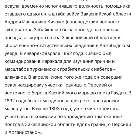
есаула, временно исполнявшего должность помощника
старшего адъютанта штаба войск Закаспийской области
Андрея Ивановича Кияшко (впоследствии военного
губернатора Забайкалья) была проведена полевая
поездка офицеров штаба Закаспийской области для
сбора военно-статистических сведений в Ашхабадском
уезде. В январе-феврале 1892 года Кияшко был
командирован в Каракала для изучения причин и
масштабов туркменских грабительских набегов –
аламанов. В апреле-июне того же года он совершил
рекогносцировку участка границы с Персией от
восточного берега Каспийского моря до поста Гаудан. В
1892 году был командирован для рекогносцировки
маршрутов. В июле 1893 года, уже в чине капитана,
участвовал в комиссии по учреждению таможенных
постов в Закаспийской области вдоль границ с Персией
и Афганистаном.