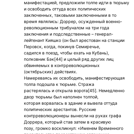
манифестацией, предложили толпе идти в тюрьму
и освободить оттуда всех политических
заключенных, таковыми заключенными в то
время являлись: Доррер, осужденный военно-
революционным трибуналом на три года
заключения и подследственные – генерал-
лейтенант Кияшко (он был арестован на станции
Перовск, когда, покинув Семиречье,
садился в поезд, чтобы ехать на Кубань),
полковник Бэк[44] и целый ряд других лиц
обвиняемых в контрреволюционных
(октябрьских) действиях.
Намереваясь их освободить, манифестирующая
толпа подошла к тюрьме. Стража
растерялась и открыла ворота[45]. Немедленно
двор тюрьмы был наполнен толпой,
которая ворвалась в здание и вывела оттуда
политических арестантов. Русские
контрреволюционеры вынесли на руках графа
Доррера, который став затем в красивую
позу, громко воскликнул: «Именем Временного