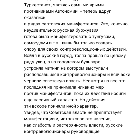
Туркестане», являясь самыми ярыми
противниками Автономии, – теперь вдруг
оказались
в рядах сартовских манифестантов. Это, конечно,
неудивительно: русская буржуазия
готова была манифестировать с тунгусами,
самоедами и т.п., лишь бы только создать
опору для своих контрреволюционных действий.
Войдя в русский город, толпа прошла по целому
ряду улиц, а на городском бульваре
устроила митинг, на котором выступали
распоясавшиеся контрреволюционеры и всячески
чернили советскую власть. Несмотря на все это,
последняя не принимала никаких мер
против манифестантов, пока их действия носили
еще пассивный характер. Но действия
эти вскоре приняли иной характер.
Увидев, что Советская власть не препятствует
манифестации и, истолковав это явление,
как слабость и растерянность власти, русские
контрреволюционеры руководящие