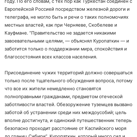
году. По его словам, с тех пор как Туркестан соединен с
Европейской Россией посредством железной дороги и
телеграфа, не могло быть и речи о таких полномочиях
местных властей, как при Черняеве, Скобелеве и
Кауфмане. “Правительство не задается никакими
завоевательными целями, — объяснял Куропаткин — и
заботится только о поддержании мира, спокойствия и
благосостояния всех классов населения.
Присоединение чужих территорий должно совершаться
только после тщательного обсуждения вопроса, потому
что все их жители немедленно становятся
полноправными гражданами, предметом отеческой
заботливости властей. Обезоружение туземцев вызвано
заботой об устранении среди них междоусобий; цель
вполне достигнута, и одинокий путешественник теперь
безопасно проходит расстояние от Каспийского моря
до границ Сибири”. Куропаткин, который много сил и