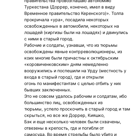
правительства провозглашаю автономию
Туркестана (Доррер, конечно, имел в виду
Временное правительство Керенского)». Толпа
прокричала «ура», посадила некоторых
освобожденных в автомобили, некоторых на
лошадей (киргизы были на лошадях) и двинулись
с ними в старый город.
Рабочие и солдаты, узнавши, что из тюрьмы
освобождены явные контрреволюционеры, из
коих многие были причастны к октябрьским
«коровиченковским» дням немедленно
вооружились и поспешили на Урду (местность у
входа в старый город), где и открыли
огонь по манифестантам с целью отбить у них
бывших заключенных.
Это не совсем удалось рабочим и солдатам, ибо
большинство лиц, освобожденных из
тюрьмы, успело проскочить в старый город и там
скрыться, но все же Доррер, Кияшко,
Бэк и еще несколько человек были схвачены,
отвезены в крепость, где и погибли от
самосуда. Во время стрельбы было убито и