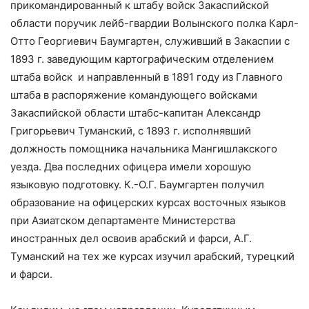
прикомандированный к штабу войск Закаспийской
области поручик лейб-гвардии Волынского полка Карл-
Отто Георгиевич Баумгартен, служивший в Закаспии с
1893 г. заведующим картографическим отделением
штаба войск и направленный в 1891 году из Главного
штаба в распоряжение командующего войсками
Закаспийской области штабс-капитан Александр
Григорьевич Туманский, с 1893 г. исполнявший
должность помощника начальника Мангишлакского
уезда. Два последних офицера имели хорошую
языковую подготовку. К.-О.Г. Баумгартен получил
образование на офицерских курсах восточных языков
при Азиатском департаменте Министерства
иностранных дел освоив арабский и фарси, А.Г.
Туманский на тех же курсах изучил арабский, турецкий
и фарси.