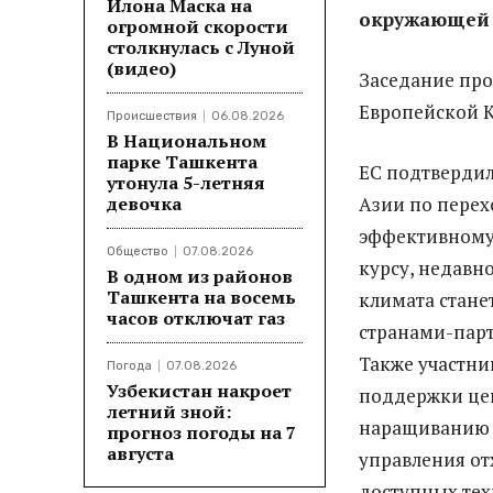
Илона Маска на
окружающей 
огромной скорости
столкнулась с Луной
(видео)
Заседание про
Европейской К
Происшествия
06.08.2026
В Национальном
парке Ташкента
ЕС подтвердил
утонула 5-летняя
девочка
Азии по перех
эффективному
Общество
07.08.2026
курсу, недавн
В одном из районов
Ташкента на восемь
климата стане
часов отключат газ
странами-парт
Также участни
Погода
07.08.2026
Узбекистан накроет
поддержки це
летний зной:
наращиванию и
прогноз погоды на 7
августа
управления от
доступных тех