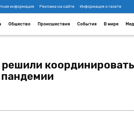
тная информация
Реклама на сайте
Информация о газете
а
Общество
Происшествия
События
В мире
Мед
А решили координировать
х пандемии