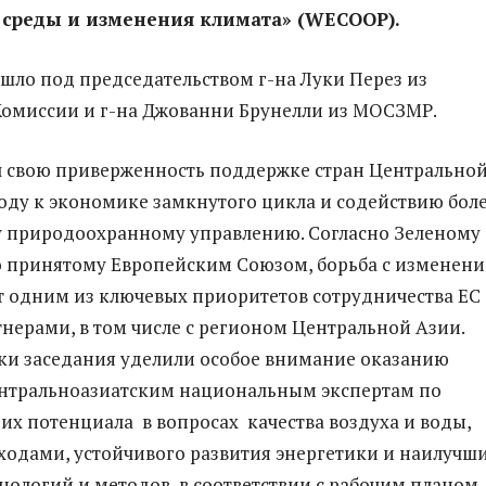
среды и изменения климата» (
WECOOP
).
шло под председательством г-на Луки Перез из
омиссии и г-на Джованни Брунелли из МОСЗМР.
 свою приверженность поддержке стран Центрально
оду к экономике замкнутого цикла и содействию бол
 природоохранному управлению. Согласно Зеленому
о принятому Европейским Союзом, борьба с изменен
т одним из ключевых приоритетов сотрудничества ЕС 
нерами, в том числе с регионом Центральной Азии.
ки заседания уделили особое внимание оказанию
нтральноазиатским национальным экспертам по
х потенциала в вопросах качества воздуха и воды,
ходами, устойчивого развития энергетики и наилучш
нологий и методов, в соответствии с рабочим планом