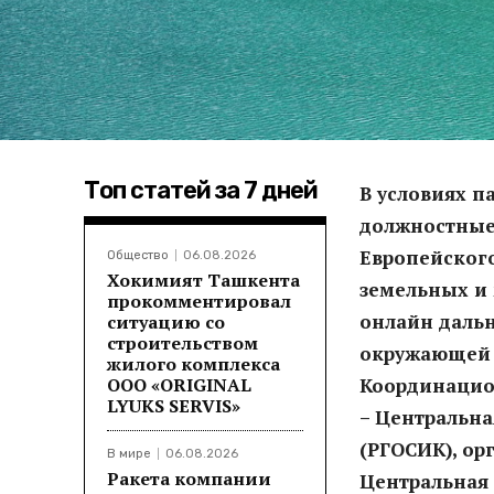
Топ статей за 7 дней
В условиях 
должностные 
Европейског
Общество
06.08.2026
Хокимият Ташкента
земельных и 
прокомментировал
онлайн даль
ситуацию со
строительством
окружающей 
жилого комплекса
ООО «ORIGINAL
Координацио
LYUKS SERVIS»
– Центральн
(РГОСИК), ор
В мире
06.08.2026
Ракета компании
Центральная 