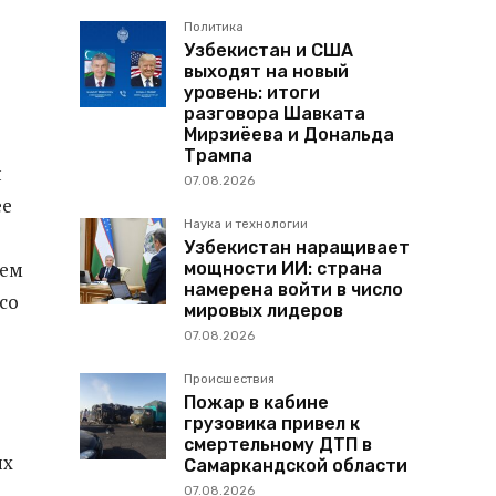
Политика
Узбекистан и США
выходят на новый
уровень: итоги
разговора Шавката
Мирзиёева и Дональда
Трампа
й
07.08.2026
ее
Наука и технологии
Узбекистан наращивает
ием
мощности ИИ: страна
намерена войти в число
со
мировых лидеров
07.08.2026
Происшествия
Пожар в кабине
грузовика привел к
смертельному ДТП в
их
Самаркандской области
07.08.2026