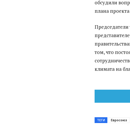
обсудили вопр
плана проекта
Председатели 
представител
правительства
том, что пост
сотрудничеств
климата на бла
ТЕГИ
Евросоюз