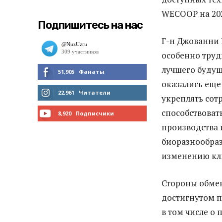
WECOOP на 202
Подпишитесь на нас
Г-н Джованни 
особенно труд
лучшего будущ
51,905
Фанаты
оказались еще
МНЕ НРАВИТСЯ
22,961
Читатели
укреплять сот
способствоват
ЧИТАТЬ
8,920
Подписчики
производства 
ПОДПИСАТЬСЯ
биоразнообраз
изменению кли
Стороны обмен
достигнутом по
в том числе о