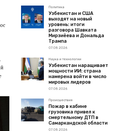
Политика
Узбекистан и США
выходят на новый
уровень: итоги
лос
разговора Шавката
Мирзиёева и Дональда
Трампа
07.08.2026
,
Наука и технологии
Узбекистан наращивает
ый
мощности ИИ: страна
е
намерена войти в число
мировых лидеров
07.08.2026
Происшествия
Пожар в кабине
грузовика привел к
смертельному ДТП в
Самаркандской области
07.08.2026