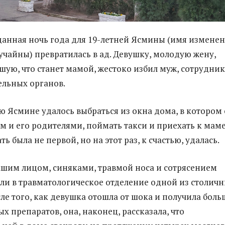
анная ночь года для 19-летней Ясмины (имя изменен
учайны) превратилась в ад. Девушку, молодую жену,
шую, что станет мамой, жестоко избил муж, сотрудник
льных органов.
ю Ясмине удалось выбраться из окна дома, в котором
м и его родителями, поймать такси и приехать к маме
ь была не первой, но на этот раз, к счастью, удалась.
хшим лицом, синяками, травмой носа и сотрясением
или в травматологическое отделение одной из столич
сле того, как девушка отошла от шока и получила бол
х препаратов, она, наконец, рассказала, что