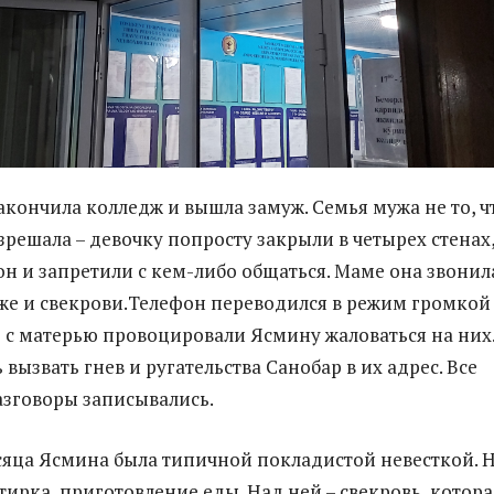
акончила колледж и вышла замуж. Семья мужа не то, ч
зрешала – девочку попросту закрыли в четырех стенах
он и запретили с кем-либо общаться. Маме она звонил
же и свекрови.Телефон переводился в режим громкой
уг с матерью провоцировали Ясмину жаловаться на них
вызвать гнев и ругательства Санобар в их адрес. Все
зговоры записывались.
сяца Ясмина была типичной покладистой невесткой. 
стирка, приготовление еды. Над ней – свекровь, котора