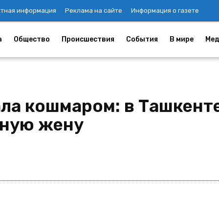
ктная информация
Реклама на сайте
Информация о газете
а
Общество
Происшествия
События
В мире
Мед
ала кошмаром: в Ташкент
нную жену