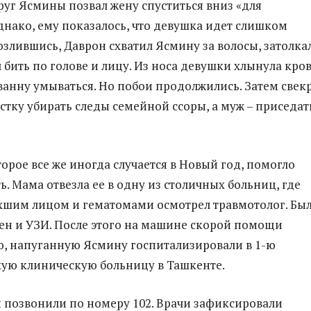
пруг Ясмины позвал жену спуститься вниз «для
днако, ему показалось, что девушка идет слишком
озлившись, Даврон схватил Ясмину за волосы, затолкал
 бить по голове и лицу. Из носа девушки хлынула кров
 ванну умываться. Но побои продолжились. Затем свек
естку убирать следы семейной ссоры, а муж – приседат
орое все же иногда случается в Новый год, помогло
. Мама отвезла ее в одну из столичных больниц, где
хшим лицом и гематомами осмотрел травмотолог. Бы
ен и УЗИ. После этого на машине скорой помощи
, напуганную Ясмину госпитализировали в 1-ю
ую клиническую больницу в Ташкенте.
позвонили по номеру 102. Врачи зафиксировали