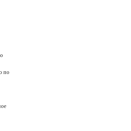
ко
о по
ное