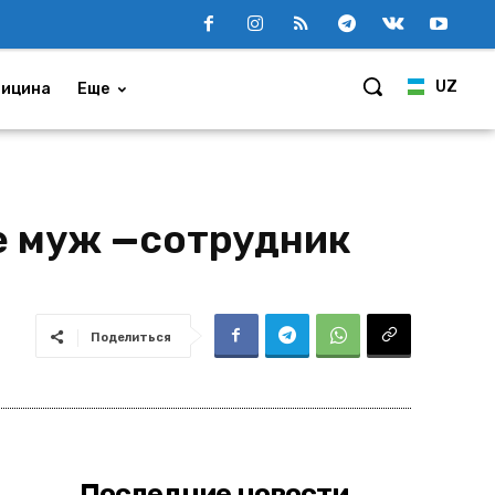
UZ
ицина
Еще
е муж —сотрудник
Поделиться
Последние новости