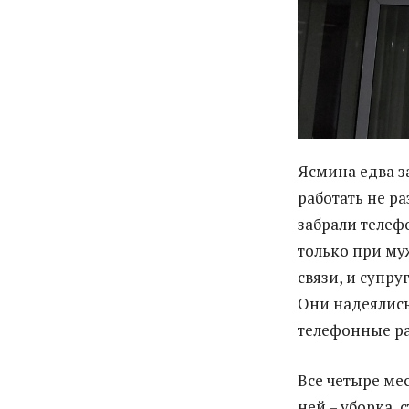
Ясмина едва з
работать не ра
забрали телеф
только при му
связи, и супр
Они надеялись 
телефонные ра
Все четыре ме
ней – уборка, 