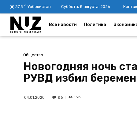
C
37.5
Узбекистан
Суббота, 8 августа, 2026
Конта
Все новости
Политика
Экономик
Общество
Новогодняя ночь ст
РУВД избил береме
1519
86
04.01.2020