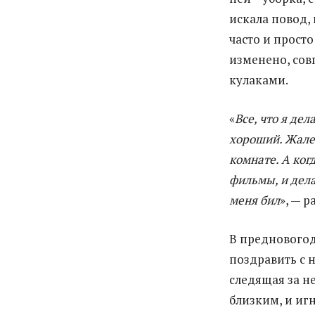
искала повод, 
часто и просто
изменено, сов
кулаками.
«
Все, что я дел
хороший. Жалел
комнате. А ког
фильмы, и дела
меня бил
», — 
В предновогод
поздравить с 
следящая за н
близким, и иг