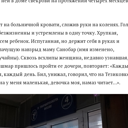
 ней в доме свекрови на протяжении четырех месяцев
 на больничной кровати, сложив руки на коленях. Го
 безжизненны и устремлены в одну точку. Хрупкая,
сем ребенок. Испуганная, но держит себя в руках и
лачущую навзрыд маму Санобар (имя изменено,
учайны). Сквозь всхлипы женщина, недавно узнавшая
ошмар пришлось пройти ее дочери, повторяет: «Кажд
, каждый день. Бил, унижал, говорил, что на Тезиковк
а у меня маленькая, девочка моя, намаз читает…».