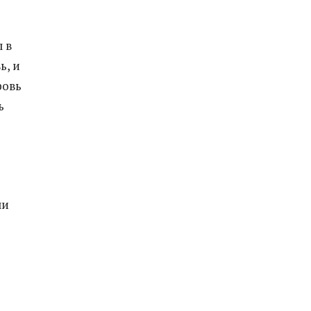
 в
ь, и
ровь
ь
ли