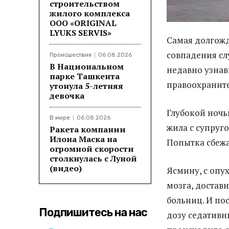
строительством
жилого комплекса
ООО «ORIGINAL
LYUKS SERVIS»
Самая долгожд
совпадения сл
Происшествия
06.08.2026
В Национальном
недавно узнав
парке Ташкента
правоохраните
утонула 5-летняя
девочка
Глубокой ночь
В мире
06.08.2026
жила с супруго
Ракета компании
Илона Маска на
Попытка сбежат
огромной скорости
столкнулась с Луной
(видео)
Ясмину, с опу
мозга, достав
больниц. И по
Подпишитесь на нас
дозу седативны