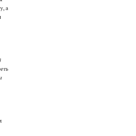
у, а
я
й
реть
н
м