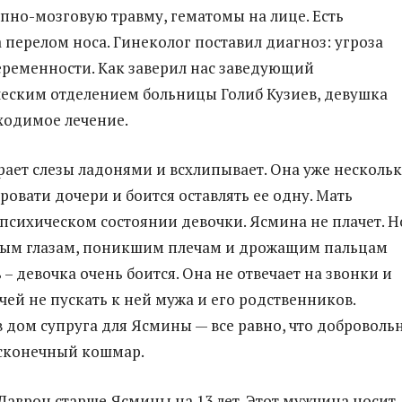
пно-мозговую травму, гематомы на лице. Есть
 перелом носа. Гинеколог поставил диагноз: угроза
ременности. Как заверил нас заведующий
еским отделением больницы Голиб Кузиев, девушка
ходимое лечение.
рает слезы ладонями и всхлипывает. Она уже несколь
ровати дочери и боится оставлять ее одну. Мать
 психическом состоянии девочки. Ясмина не плачет. Н
ным глазам, поникшим плечам и дрожащим пальцам
 – девочка очень боится. Она не отвечает на звонки и
чей не пускать к ней мужа и его родственников.
 дом супруга для Ясмины — все равно, что доброволь
есконечный кошмар.
 Даврон старше Ясмины на 13 лет. Этот мужчина носит