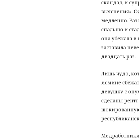
скандал, и су
выяснения». О
медленно. Раз
спальню и стал
она убежала в
заставила нев
двадцать раз.
Лишь чудо, кот
Ясмине сбежать
девушку с опу
сделаны рентг
шокированную
республиканск
Медработники 