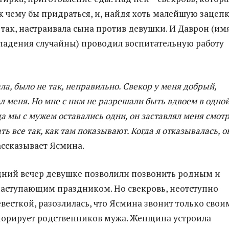
к чему бы придраться, и, найдя хоть малейшую зацепк
 так, настраивала сына против девушки. И Даврон (им
падения случайны) проводил воспитательную работу
ала, было не так, неправильно. Свекор у меня добрый,
 меня. Но мне с ним не разрешали быть вдвоем в одно
да мы с мужем оставались одни, он заставлял меня смот
ть все так, как там показывают. Когда я отказывалась, о
рассказывает Ясмина.
ний вечер девушке позволили позвонить родным и
наступающим праздником. Но свекровь, неотступно
евесткой, разозлилась, что Ясмина звонит только свои
норирует родственников мужа. Женщина устроила