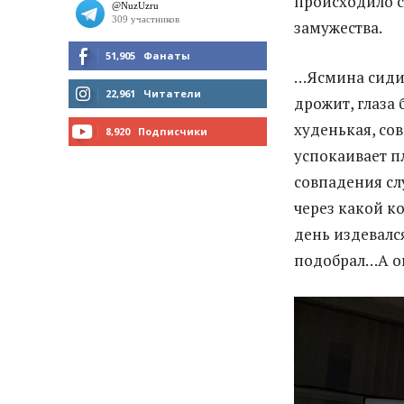
происходило с
замужества.
51,905
Фанаты
…Ясмина сидит
МНЕ НРАВИТСЯ
22,961
Читатели
дрожит, глаза
худенькая, сов
ЧИТАТЬ
8,920
Подписчики
успокаивает п
ПОДПИСАТЬСЯ
совпадения сл
через какой к
день издевался
подобрал…А он