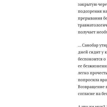
закрытую чере
подозрения на
прерывания бе
травматологич
получает необ
… Санобар ути
дней сидит у к
беспокоится о
ее безжизнен
легко прочесть
попросила вра
Возвращение в
согласие на б
А что же муж?