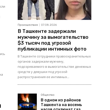
Если
с
Происшествия
07.08.2026
В Ташкенте задержали
мужчину за вымогательство
$3 тысяч под угрозой
публикации интимных фото
ись
В Ташкенте сотрудники правоохранительных
органов задержали мужчину,
подозреваемого в вымогательстве денежных
средств у девушки под угрозой
на
распространения ее интимных...
Общество
В одном из районов
и
Ташкента на восемь
часов отключат газ