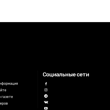
Социальные сети
информация
айте
 газете
неров