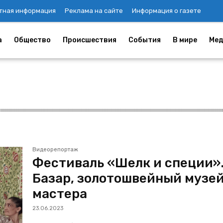
тная информация
Реклама на сайте
Информация о газете
а
Общество
Происшествия
События
В мире
Мед
Видеорепортаж
Фестиваль «Шелк и специи»
Базар, золотошвейный музей
мастера
23.06.2023