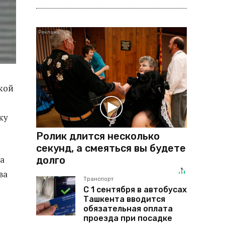
кой
ку
Ролик длится несколько
секунд, а смеяться вы будете
а
долго
ва
Транспорт
С 1 сентября в автобусах
Ташкента вводится
обязательная оплата
проезда при посадке