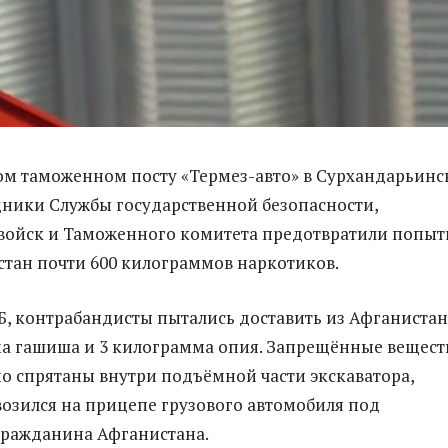
м таможенном посту «Термез-авто» в Сурхандарьинс
дники Службы государственной безопасности,
войск и Таможенного комитета предотвратили попыт
истан почти 600 килограммов наркотиков.
, контрабандисты пытались доставить из Афганистан
а гашиша и 3 килограмма опия. Запрещённые вещест
о спрятаны внутри подъёмной части экскаватора,
озился на прицепе грузового автомобиля под
гражданина Афганистана.