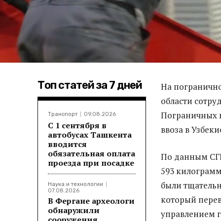
Топ статей за 7 дней
На погранично
области сотру
Пограничных 
Транспорт
09.08.2026
С 1 сентября в
ввоза в Узбек
автобусах Ташкента
вводится
обязательная оплата
По данным СГБ
проезда при посадке
593 килограмм
были тщательн
Наука и технологии
07.08.2026
который перев
В Фергане археологи
обнаружили
управлением 
сооружения