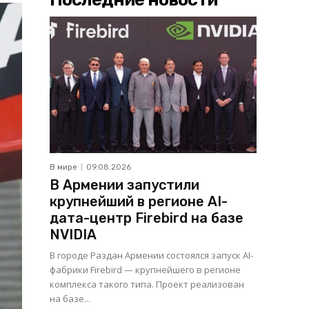
В мире
09.08.2026
В Армении запустили
крупнейший в регионе AI-
дата-центр Firebird на базе
NVIDIA
В городе Раздан Армении состоялся запуск AI-
фабрики Firebird — крупнейшего в регионе
комплекса такого типа. Проект реализован
на базе...