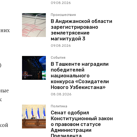
09.08.2026
Происшествия
В Андижанской области
зарегистрировано
нних
землетрясение
магнитудой 3
09.08.2026
События
В Ташкенте наградили
)
победителей
национального
конкурса «Созидатели
Нового Узбекистана»
вные
08.08.2026
к
Политика
Сенат одобрил
Конституционный закон
о правовом статусе
кой
Администрации
Президента