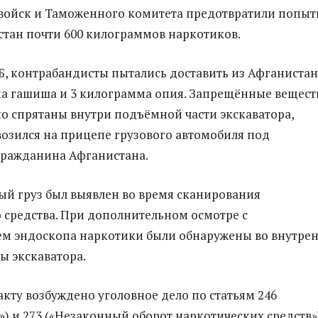
войск и Таможенного комитета предотвратили попыт
истан почти 600 килограммов наркотиков.
, контрабандисты пытались доставить из Афганистан
а гашиша и 3 килограмма опия. Запрещённые вещест
о спрятаны внутри подъёмной части экскаватора,
озился на прицепе грузового автомобиля под
гражданина Афганистана.
й груз был выявлен во время сканирования
 средства. При дополнительном осмотре с
ем эндоскопа наркотики были обнаружены во внутре
ы экскаватора.
кту возбуждено уголовное дело по статьям 246
») и 273 («Незаконный оборот наркотических средств»