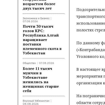
возрастом более
двух тысяч лет
Подозрительны
транспортного
Экономика и Бизнес
07.08.2026
использовани
Почти 30 тысяч
полостях стрел
голов КРС:
Республика Алтай
наращивает
По данному фа
поставки
племенного скота в
(«Контрабанда
Узбекистан
Уголовного ко
Общество
07.08.2026
Более 11 тысяч
В настоящее в
мужчин в
мероприятия п
Узбекистане
женились на
организации 
женщинах старше
себя
На погранично
Вкусный Узбекистан
области сотру
08.08.2026