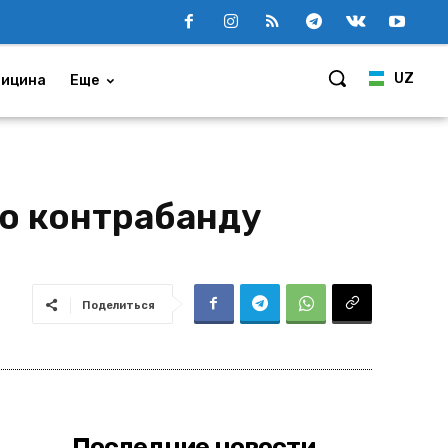
UZ
ицина
Еще
ую контрабанду
Поделиться
Последние новости