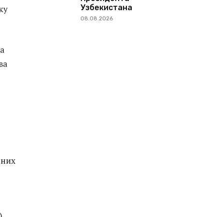
Узбекистана
ку
08.08.2026
а
ва
нних
)