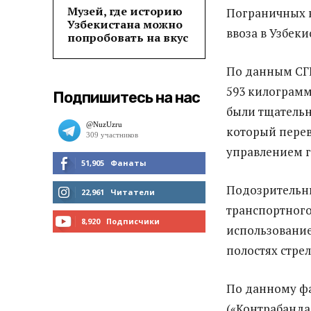
Музей, где историю
Пограничных 
Узбекистана можно
ввоза в Узбек
попробовать на вкус
По данным СГБ
593 килограмм
Подпишитесь на нас
были тщательн
который перев
управлением 
51,905
Фанаты
Подозрительны
МНЕ НРАВИТСЯ
22,961
Читатели
транспортного
ЧИТАТЬ
8,920
Подписчики
использовани
ПОДПИСАТЬСЯ
полостях стрел
По данному фа
(«Контрабанда