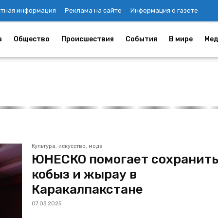
ктная информация
Реклама на сайте
Информация о газете
а
Общество
Происшествия
События
В мире
Мед
Культура, искусство, мода
ЮНЕСКО помогает сохранит
кобыз и жырау в
Каракалпакстане
07.03.2025