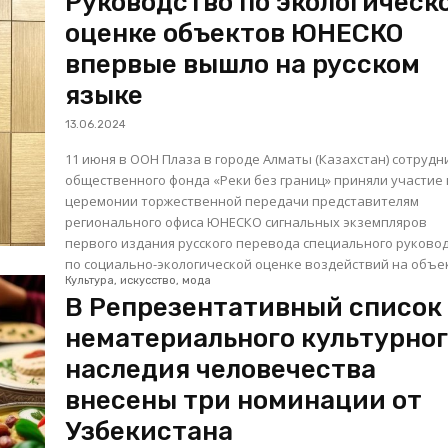
Руководство по экологическ
оценке объектов ЮНЕСКО
впервые вышло на русском
языке
13.06.2024
11 июня в ООН Плаза в городе Алматы (Казахстан) сотрудн
общественного фонда «Реки без границ» приняли участие 
церемонии торжественной передачи представителям
регионального офиса ЮНЕСКО сигнальных экземпляров
первого издания русского перевода специального руково
по социально-экологической оценке воздействий на объек
Культура, искусство, мода
В Репрезентативный список
нематериального культурно
наследия человечества
внесены три номинации от
Узбекистана