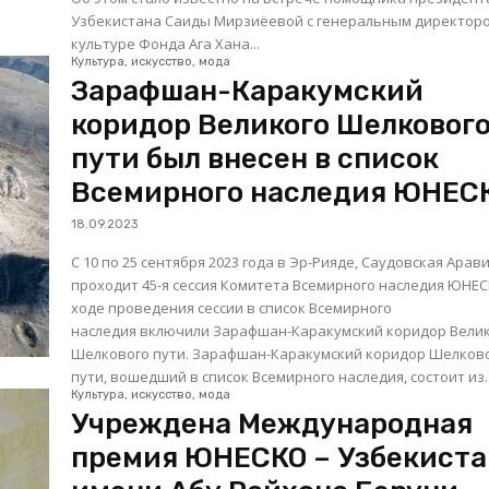
Узбекистана Саиды Мирзиёевой с генеральным директор
культуре Фонда Ага Хана...
Культура, искусство, мода
Зарафшан-Каракумский
коридор Великого Шелковог
пути был внесен в список
Всемирного наследия ЮНЕС
18.09.2023
С 10 по 25 сентября 2023 года в Эр-Рияде, Саудовская Арави
проходит 45-я сессия Комитета Всемирного наследия ЮНЕСК
ходе проведения сессии в список Всемирного
наследия включили Зарафшан-Каракумский коридор Вели
Шелкового пути. Зарафшан-Каракумский коридор Шелкового
пути, вошедший в список Всемирного наследия, состоит из..
Культура, искусство, мода
Учреждена Международная
премия ЮНЕСКО – Узбекиста