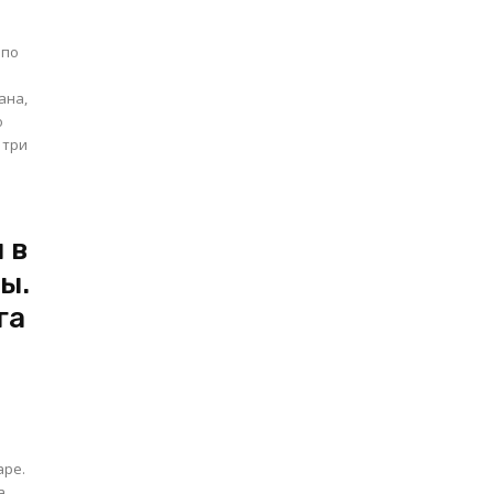
 по
ана,
о
 три
 в
ы.
га
аре.
а