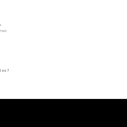
н
стно
м
 из 7