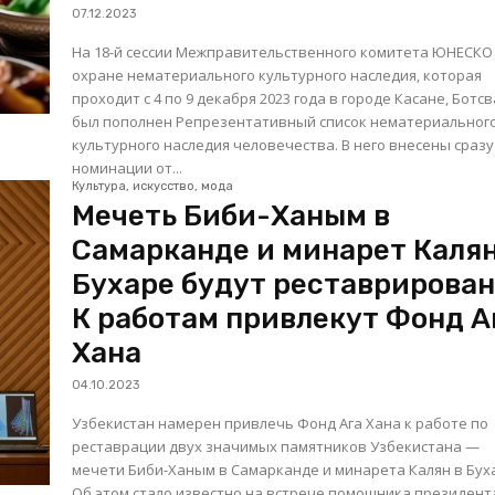
07.12.2023
На 18-й сессии Межправительственного комитета ЮНЕСКО
охране нематериального культурного наследия, которая
проходит с 4 по 9 декабря 2023 года в городе Касане, Ботсв
был пополнен Репрезентативный список нематериальног
культурного наследия человечества. В него внесены сразу
номинации от...
Культура, искусство, мода
Мечеть Биби-Ханым в
Самарканде и минарет Калян
Бухаре будут реставрирован
К работам привлекут Фонд А
Хана
04.10.2023
Узбекистан намерен привлечь Фонд Ага Хана к работе по
реставрации двух значимых памятников Узбекистана —
мечети Биби-Ханым в Самарканде и минарета Калян в Бух
Об этом стало известно на встрече помощника президент