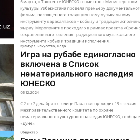
6 марта, в Ташкенте ЮНЕСКО совместно с Министерством
культуры Узбекистана провела премьеру документальног
фильма, посвященного традиционному музыкальному
инструменту каракалпаков – кобызу и традиции исполнен
жырау. Мероприятие проходило в рамках проекта «Срочное
сохранение изготовления традиционного музыкального
инструмента кобыз и традиции исполнения...
Культура, искусство, мода
Игра на рубабе единогласно
включена в Список
нематериального наследия
ЮНЕСКО
05.12.2024
С 2 по 7 декабря в столице Парагвая проходит 19-я сессия
Межправительственного комитета по охране
нематериального культурного наследия ЮНЕСКО, сообщае
«Дунё».
Общество