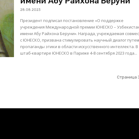
имени Абу Райхона Беруни
28.08.2023
Президент подписал постановление «О поддержке
учреждения Международной премии ЮНЕСКО – Узбекиста
имени Абу Райхона Беруни». Награда, учреждаемая совме
с ЮНЕСКО, призвана стимулировать научный диалог путе
пропаганды этики в области искусственного интеллекта. В
штаб-квартире ЮНЕСКО в Париже 4-8 сентября 2023 года...
Страница 3