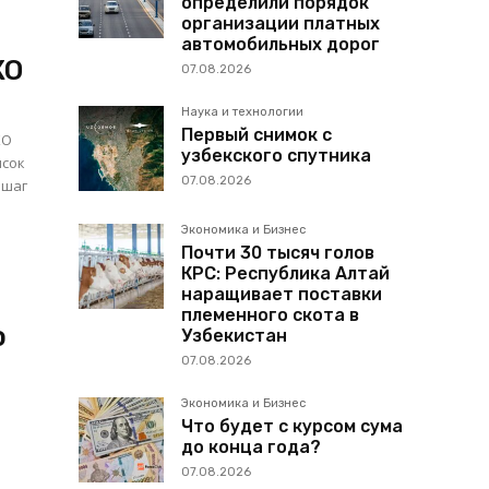
определили порядок
организации платных
автомобильных дорог
КО
07.08.2026
Наука и технологии
Первый снимок с
КО
узбекского спутника
исок
07.08.2026
 шаг
Экономика и Бизнес
Почти 30 тысяч голов
КРС: Республика Алтай
наращивает поставки
племенного скота в
ю
Узбекистан
07.08.2026
Экономика и Бизнес
Что будет с курсом сума
до конца года?
07.08.2026