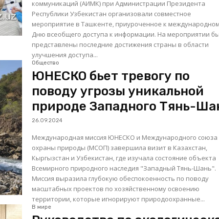
коммуникаций (АИМК) при Администрации Президента
Республики Узбекистан организовали совместное
мероприятие в Ташкенте, приуроченное к международно
Дню всеобщего доступа к информации. На мероприятии б
представлены последние достижения страны в области
улучшения доступа...
Общество
ЮНЕСКО бьет тревогу по
поводу угрозы уникальной
природе Западного Тянь-Ша
26.09.2024
Международная миссия ЮНЕСКО и Международного союза
охраны природы (МСОП) завершила визит в Казахстан,
Кыргызстан и Узбекистан, где изучала состояние объекта
Всемирного природного наследия "Западный Тянь-Шань".
Миссия выразила глубокую обеспокоенность по поводу
масштабных проектов по хозяйственному освоению
территории, которые игнорируют природоохранные...
В мире