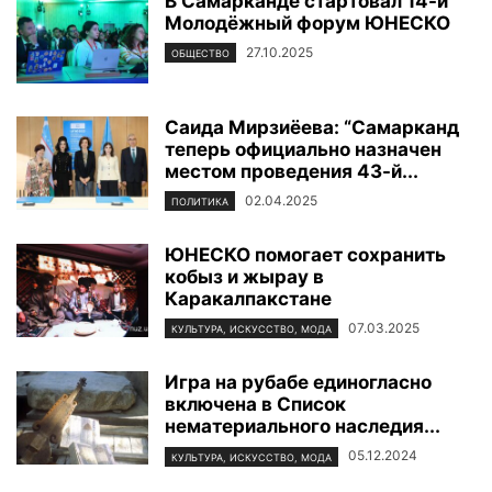
В Самарканде стартовал 14-й
Молодёжный форум ЮНЕСКО
27.10.2025
ОБЩЕСТВО
Саида Мирзиёева: “Самарканд
теперь официально назначен
местом проведения 43-й...
02.04.2025
ПОЛИТИКА
ЮНЕСКО помогает сохранить
кобыз и жырау в
Каракалпакстане
07.03.2025
КУЛЬТУРА, ИСКУССТВО, МОДА
Игра на рубабе единогласно
включена в Список
нематериального наследия...
05.12.2024
КУЛЬТУРА, ИСКУССТВО, МОДА