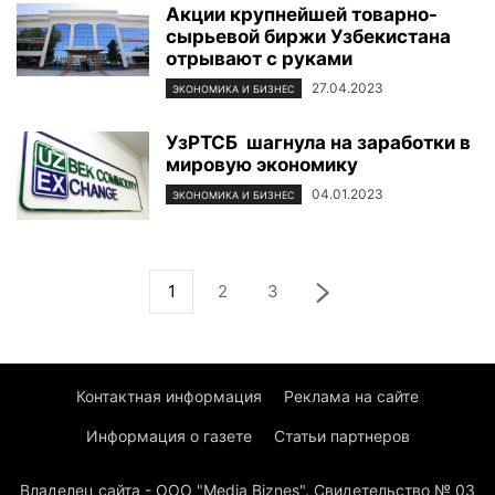
Акции крупнейшей товарно-
сырьевой биржи Узбекистана
отрывают с руками
27.04.2023
ЭКОНОМИКА И БИЗНЕС
УзРТСБ шагнула на заработки в
мировую экономику
04.01.2023
ЭКОНОМИКА И БИЗНЕС
1
2
3
Контактная информация
Реклама на сайте
Информация о газете
Статьи партнеров
Владелец сайта - ООО "Media Biznes". Свидетельство № 03