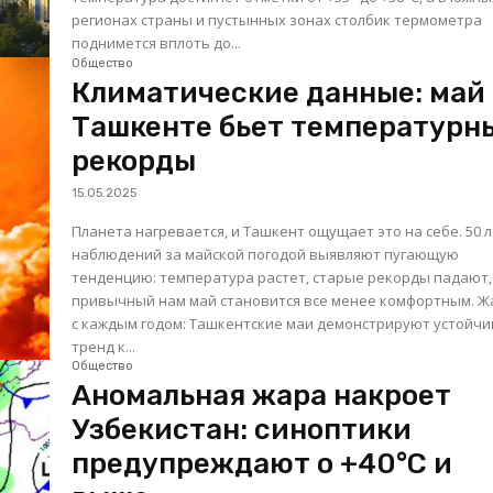
регионах страны и пустынных зонах столбик термометра
поднимется вплоть до...
Общество
Климатические данные: май 
Ташкенте бьет температурн
рекорды
15.05.2025
Планета нагревается, и Ташкент ощущает это на себе. 50 
наблюдений за майской погодой выявляют пугающую
тенденцию: температура растет, старые рекорды падают,
привычный нам май становится все менее комфортным. Жарче
с каждым годом: Ташкентские маи демонстрируют устойч
тренд к...
Общество
Аномальная жара накроет
Узбекистан: синоптики
предупреждают о +40°C и