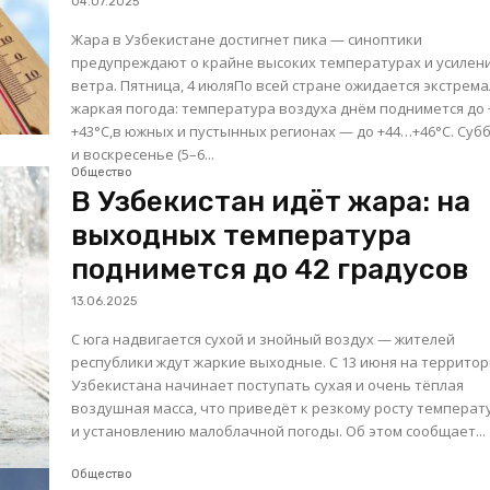
04.07.2025
Жара в Узбекистане достигнет пика — синоптики
предупреждают о крайне высоких температурах и усилен
ветра. Пятница, 4 июляПо всей стране ожидается экстремально
жаркая погода: температура воздуха днём поднимется до
+43°C,в южных и пустынных регионах — до +44…+46°C. Суббота
и воскресенье (5–6...
Общество
В Узбекистан идёт жара: на
выходных температура
поднимется до 42 градусов
13.06.2025
С юга надвигается сухой и знойный воздух — жителей
республики ждут жаркие выходные. С 13 июня на территорию
Узбекистана начинает поступать сухая и очень тёплая
воздушная масса, что приведёт к резкому росту темпера
и установлению малоблачной погоды. Об этом сообщает...
Общество