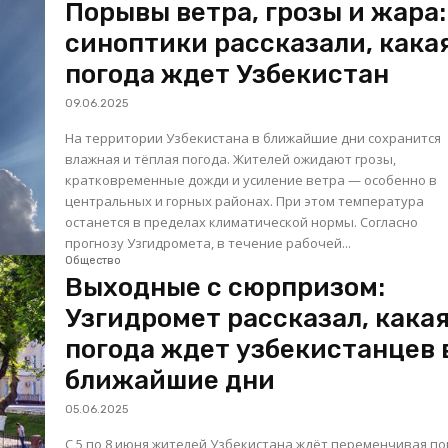
Порывы ветра, грозы и жара:
синоптики рассказали, кака
погода ждет Узбекистан
09.06.2025
На территории Узбекистана в ближайшие дни сохранится
влажная и тёплая погода. Жителей ожидают грозы,
кратковременные дожди и усиление ветра — особенно в
центральных и горных районах. При этом температура
останется в пределах климатической нормы. Согласно
прогнозу Узгидромета, в течение рабочей...
Общество
Выходные с сюрпризом:
Узгидромет рассказал, кака
погода ждет узбекистанцев 
ближайшие дни
05.06.2025
С 5 по 8 июня жителей Узбекистана ждёт переменчивая по