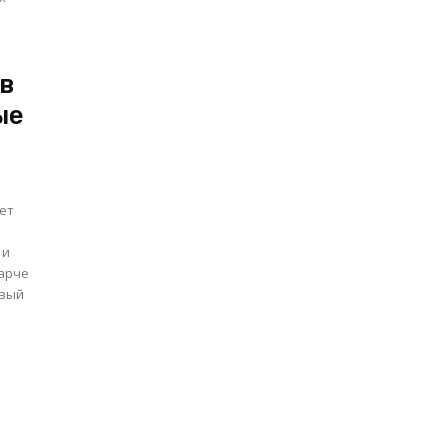
в
ые
лет
 и
ивый