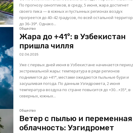
По прогнозу синоптиков, в среду, 5 июня, жара достигнет
своего пика — в южных и пустынных регионах воздух
прогреется до 40–42 градусов, по всей остальной террито
до 36–39°. Однако...
Общество
Жара до +41°: в Узбекистан
пришла чилля
02.06.2025
Уже с первых дней июня в Узбекистане начинается перио
экстремальной жары: температура в ряде регионов
поднимется до +41°, местами ожидаются пыльные бури и
засушливая погода. По данным Узгидромета, 2 июня
температура воздуха по стране повысится до +30…+35°, в
северных, южных...
Общество
Ветер с пылью и переменная
облачность: Узгидромет