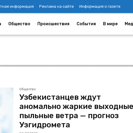
тная информация
Реклама на сайте
Информация о газете
а
Общество
Происшествия
События
В мире
Мед
Общество
Узбекистанцев ждут
аномально жаркие выходные
пыльные ветра — прогноз
Узгидромета