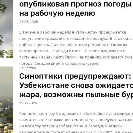
опубликовал прогноз погоды
на рабочую неделю
26.05.2025
В течение рабочей недели в Узбекистан продолжается
поступление прохладного и влажного воздуха. В отдельны
районах центральных и восточных регионов возможны
кратковременные дожди и грозы. В северных, южных и
пустынных зонах республики, как правило, ожидается суха
погода. Сегодня днем в Каракалпакстане...
Общество
Синоптики предупреждают: 
Узбекистане снова ожидает
жара, возможны пыльные бу
19.05.2025
Согласно прогнозу Узгидромета, в ближайшие дни ожидае
значительное повышение температуры воздуха практич
на всей территории Узбекистана. К середине недели
температура достигнет отметки от +35° до +38°C, а в южны