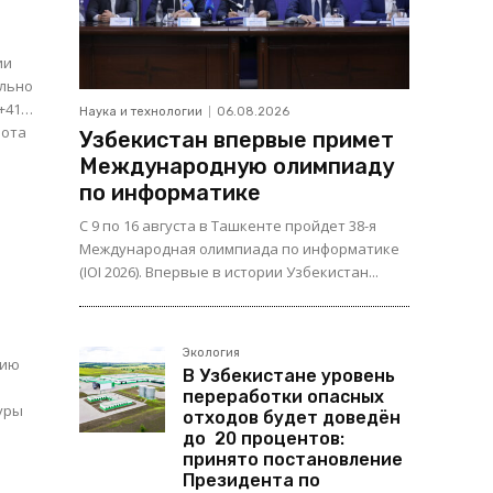
ии
 +41…
Наука и технологии
06.08.2026
Узбекистан впервые примет
Международную олимпиаду
по информатике
С 9 по 16 августа в Ташкенте пройдет 38-я
Международная олимпиада по информатике
(IOI 2026). Впервые в истории Узбекистан...
Экология
В Узбекистане уровень
переработки опасных
туры
отходов будет доведён
до 20 процентов:
принято постановление
Президента по