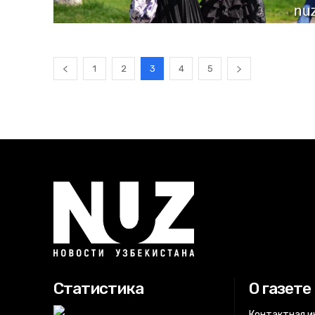
1
2
3
4
5
Статистика
О газете
Контактная 