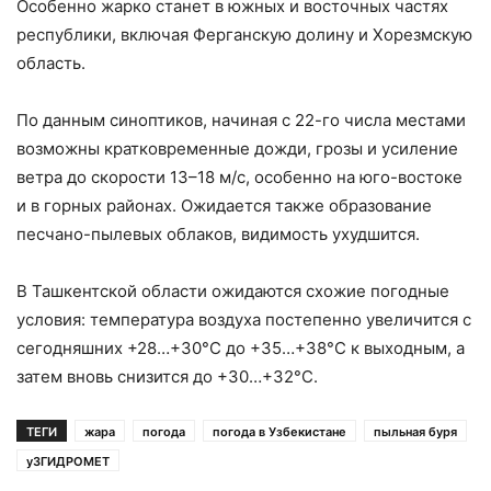
Особенно жарко станет в южных и восточных частях
республики, включая Ферганскую долину и Хорезмскую
область.
По данным синоптиков, начиная с 22-го числа местами
возможны кратковременные дожди, грозы и усиление
ветра до скорости 13–18 м/с, особенно на юго-востоке
и в горных районах. Ожидается также образование
песчано-пылевых облаков, видимость ухудшится.
В Ташкентской области ожидаются схожие погодные
условия: температура воздуха постепенно увеличится с
сегодняшних +28…+30°C до +35…+38°C к выходным, а
затем вновь снизится до +30…+32°C.
ТЕГИ
жара
погода
погода в Узбекистане
пыльная буря
уЗГИДРОМЕТ