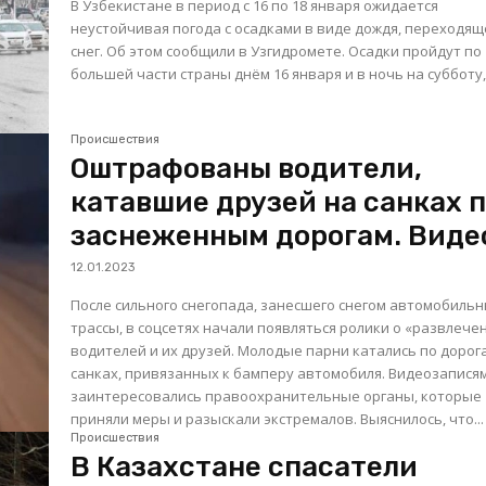
В Узбекистане в период с 16 по 18 января ожидается
неустойчивая погода с осадками в виде дождя, переходящ
снег. Об этом сообщили в Узгидромете. Осадки пройдут по
большей части страны днём 16 января и в ночь на субботу, 
Происшествия
Оштрафованы водители,
катавшие друзей на санках 
заснеженным дорогам. Виде
12.01.2023
После сильного снегопада, занесшего снегом автомобиль
трассы, в соцсетях начали появляться ролики о «развлече
водителей и их друзей. Молодые парни катались по дорог
санках, привязанных к бамперу автомобиля. Видеозаписями
заинтересовались правоохранительные органы, которые
приняли меры и разыскали экстремалов. Выяснилось, что...
Происшествия
В Казахстане спасатели