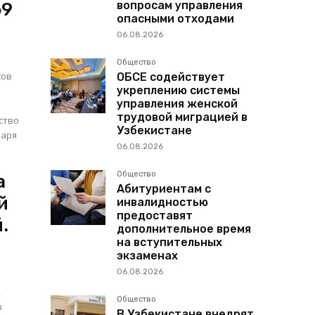
вопросам управления
69
опасными отходами
06.08.2026
Общество
сов
ОБСЕ содействует
укреплению системы
управления женской
трудовой миграцией в
Узбекистане
варя
06.08.2026
Общество
а
Абитуриентам с
й
инвалидностью
предоставят
.
дополнительное время
на вступительных
экзаменах
06.08.2026
,
Общество
В Узбекистане внедрят