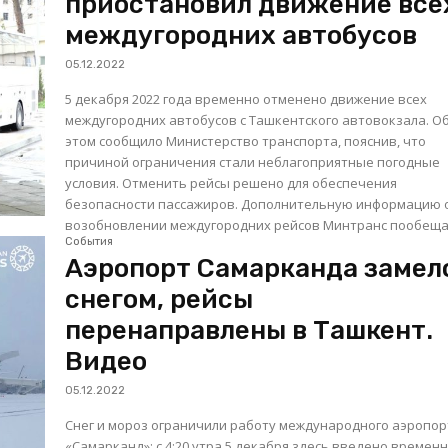
приостановил движение все
междугородних автобусов
05.12.2022
5 декабря 2022 года временно отменено движение всех
междугородних автобусов с Ташкентского автовокзала. Об
этом сообщило Министерство транспорта, пояснив, что
причиной ограничения стали неблагоприятные погодные
условия. Отменить рейсы решено для обеспечения
безопасности пассажиров. Дополнительную информацию о
возобновлении междугородних рейсов Минтранс пообещал
События
Аэропорт Самарканда замел
снегом, рейсы
перенаправлены в Ташкент.
Видео
05.12.2022
Снег и мороз ограничили работу международного аэропо
«Самарканд»: с 4:20 утра 5 декабря здесь введено времен