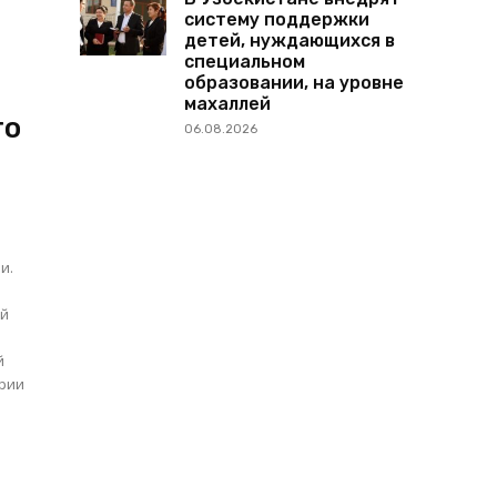
систему поддержки
детей, нуждающихся в
специальном
образовании, на уровне
махаллей
то
06.08.2026
и.
й
ории