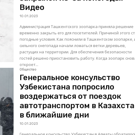
Видео
10.01.2023
Администрация Ташкентского зоопарка приняла решение
временно закрыть его для посетителей. Причиной этого с
погодные условия. Как пояснили в Ташкентском зоопарке, из-за
сильного снегопада начали ломаться ветки деревьев,
растущих на территории. Для обеспечения безопасности
гостей решено приостановить работу. Когда зоопарк снова
откроет...
Общество
Генеральное консульство
Узбекистана попросило
воздержаться от поездок
автотранспортом в Казахста
в ближайшие дни
10.01.2023
Генеральное консульство Узбекистан в Алматы обратилос