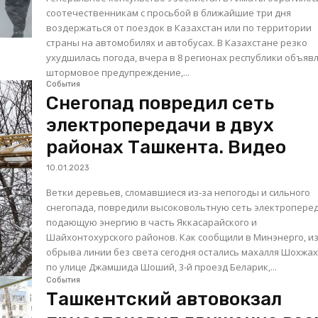
соотечественникам с просьбой в ближайшие три дня
воздержаться от поездок в Казахстан или по территории
страны на автомобилях и автобусах. В Казахстане резко
ухудшилась погода, вчера в 8 регионах республики объяв
штормовое предупреждение,...
События
Снегопад повредил сеть
электропередачи в двух
районах Ташкента. Видео
10.01.2023
Ветки деревьев, сломавшиеся из-за непогоды и сильного
снегопада, повредили высоковольтную сеть электропере
подающую энергию в часть Яккасарайского и
Шайхонтохурского районов. Как сообщили в Минэнерго, из-за
обрыва линии без света сегодня остались махалля Шохжа
по улице Джамшида Шоший, 3-й проезд Беларик,...
События
Ташкентский автовокзал