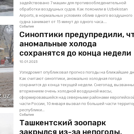
задействовано 7 машин для противообледенительной
обработки воздушных судов. Как пояснили в Uzbekistan
Airports, в нормальных условиях облив одного воздушного
судна занимает от 15 минут до одного часа....
События
Синоптики предупредили, ч
аномальные холода
сохранятся до конца недели
10.01.2023
Узгидромет опубликовал прогноз погоды на ближайшие дн
Как считают синоптики, аномально холодная погода
сохранится до конца текущей недели. Снегопад, вызванный
вторжением очень холодной воздушной массы,
сформировавшейся над северными районами европейско
части России, 10 января вызвал по большей части террит
республики...
События
Ташкентский зоопарк
закрылся из-за непогоды.