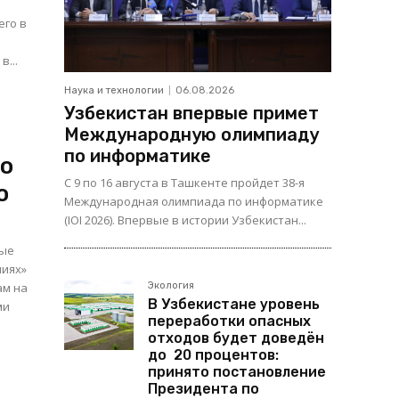
его в
в...
Наука и технологии
06.08.2026
Узбекистан впервые примет
Международную олимпиаду
по информатике
по
С 9 по 16 августа в Ташкенте пройдет 38-я
о
Международная олимпиада по информатике
(IOI 2026). Впервые в истории Узбекистан...
ные
ниях»
ам на
Экология
В Узбекистане уровень
переработки опасных
отходов будет доведён
до 20 процентов:
принято постановление
Президента по