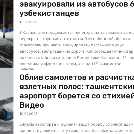
эвакуировали из автобусов 
узбекистанцев
11.01.2023
В Казахстане продолжается непогода, из-за снежных зано
перекрыты крупные автотрассы. В Актюбинской области
спасателям пришлось эвакуировать пассажиров двух
автобусов, застрявших на дороге. Как сообщает Министерство
по чрезвычайным ситуациям Республики Казахстан, 11 ян
поступила информация о том, что на 1153 километре...
События
Облив самолетов и расчистк
взлетных полос: ташкентски
аэропорт борется со стихией
Видео
10.01.2023
Службы аэропорта «Ташкент» ведут борьбу со снегопадом
препятствующим вылету самолетов. Для облива самолетов