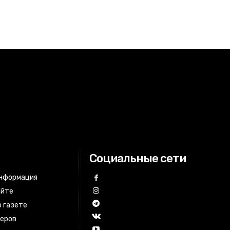
Социальные сети
информация
айте
 газете
неров