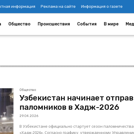
ктная информация
Реклама на сайте
Информация о газете
а
Общество
Происшествия
События
В мире
Мед
Общество
Узбекистан начинает отправ
паломников в Хадж-2026
29.04.2026
В Узбекистане официально стартует сезон паломничества
«Хадж-2026». Согласно графику, утвержденному Управлен