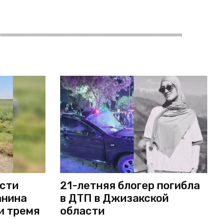
асти
21-летняя блогер погибла
анина
в ДТП в Джизакской
и тремя
области