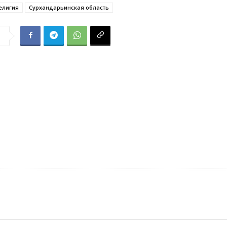
елигия
Сурхандарьинская область
я