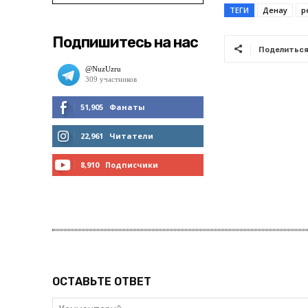
ТЕГИ
Денау
р
Подпишитесь на нас
Поделитьс
51,905
Фанаты
МНЕ НРАВИТСЯ
22,961
Читатели
ЧИТАТЬ
8,910
Подписчики
ПОДПИСАТЬСЯ
ОСТАВЬТЕ ОТВЕТ