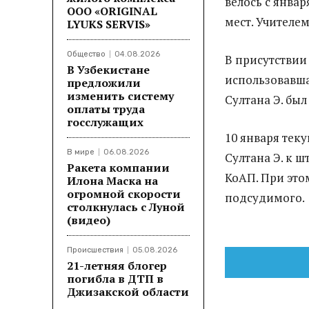
велось с январ
ООО «ORIGINAL
мест. Учителем
LYUKS SERVIS»
Общество
04.08.2026
В присутствии
В Узбекистане
использовавша
предложили
изменить систему
Султана Э. бы
оплаты труда
госслужащих
10 января тек
В мире
06.08.2026
Султана Э. к ш
Ракета компании
КоАП. При это
Илона Маска на
огромной скорости
подсудимого.
столкнулась с Луной
(видео)
Происшествия
05.08.2026
21-летняя блогер
погибла в ДТП в
Джизакской области