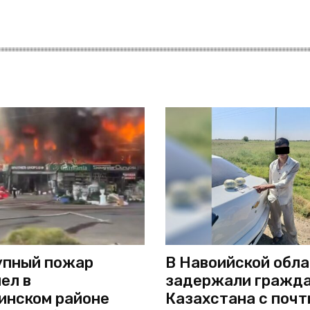
упный пожар
В Навоийской обл
ел в
задержали гражд
инском районе
Казахстана с почт