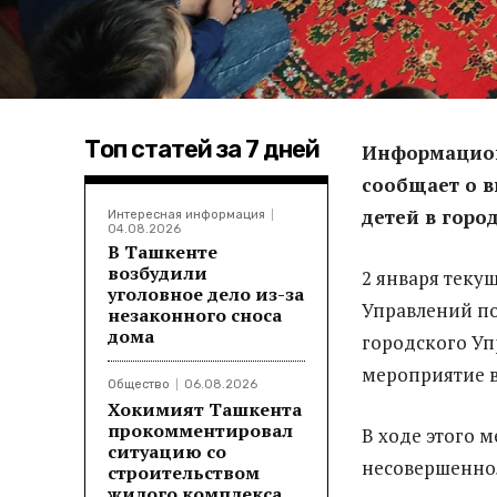
Топ статей за 7 дней
Информацион
сообщает о 
детей в горо
Интересная информация
04.08.2026
В Ташкенте
возбудили
2 января теку
уголовное дело из-за
Управлений по
незаконного сноса
дома
городского Уп
мероприятие в
Общество
06.08.2026
Хокимият Ташкента
прокомментировал
В ходе этого 
ситуацию со
несовершеннол
строительством
жилого комплекса