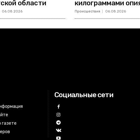
ской области
килограммами опи
06.08.2026
Происшествия
06.08.2026
Социальные сети
информация
айте
 газете
неров