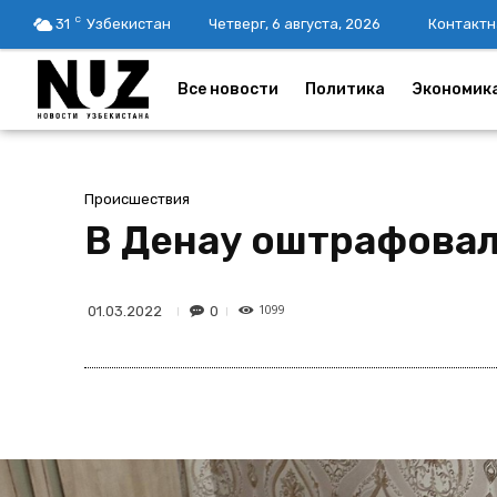
C
31
Узбекистан
Четверг, 6 августа, 2026
Контактн
Все новости
Политика
Экономик
Происшествия
В Денау оштрафовал
1099
0
01.03.2022