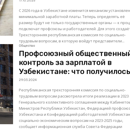
17.10.2025
С 2026 года в Узбекистане изменится механизм установле
минимальной заработной платы. Теперь определять её
размер будут не только государственные органы — к проц
подключат профсоюзы и работодателей. Для этого создаётся
Трехсторонняя республиканская комиссия по социально-
трудовым вопросам, в которую войдут представители...
Общество
Профсоюзный общественны
контроль за зарплатой в
Узбекистане: что получилос
29.03.2024
Республиканская трехсторонняя комиссия по социально-
трудовым вопросам рассмотрела итоги реализации в 2023 
Генерального коллективного соглашения между Кабинето
Министров Республики Узбекистан, Федерацией профсою
Узбекистана и Конфедерацией работодателей Узбекистан
социально-экономическим вопросам на 2023-2025 годы,
сообщает информационная служба Совета Федерации