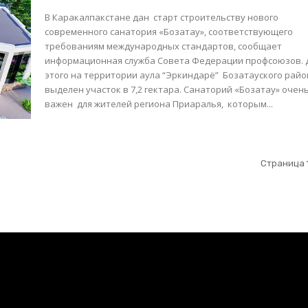
В Каракалпакстане дан старт строительству нового
современного санатория «Бозатау», соответствующего
требованиям международных стандартов, сообщает
информационная служба Совета Федерации профсоюзов. Для
этого на территории аула “Эркиндарё” Бозатауского рай
выделен участок в 7,2 гектара. Санаторий «Бозатау» очень
важен для жителей региона Приаралья, которым...
Страница 1