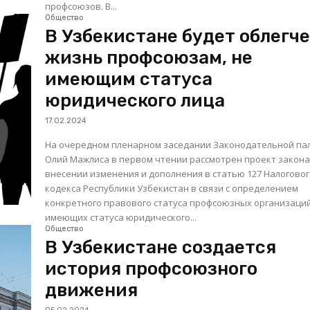
профсоюзов. В...
Общество
В Узбекистане будет облегч
жизнь профсоюзам, не
имеющим статуса
юридического лица
17.02.2024
На очередном пленарном заседании Законодательной па
Олий Мажлиса в первом чтении рассмотрен проект закона
внесении изменения и дополнения в статью 127 Налогово
кодекса Республики Узбекистан в связи с определением
конкретного правового статуса профсоюзных организаций
имеющих статуса юридического...
Общество
В Узбекистане создается
история профсоюзного
движения