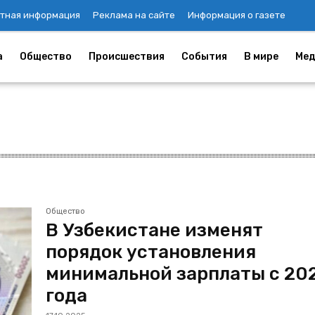
тная информация
Реклама на сайте
Информация о газете
а
Общество
Происшествия
События
В мире
Мед
Общество
В Узбекистане изменят
порядок установления
минимальной зарплаты с 20
года