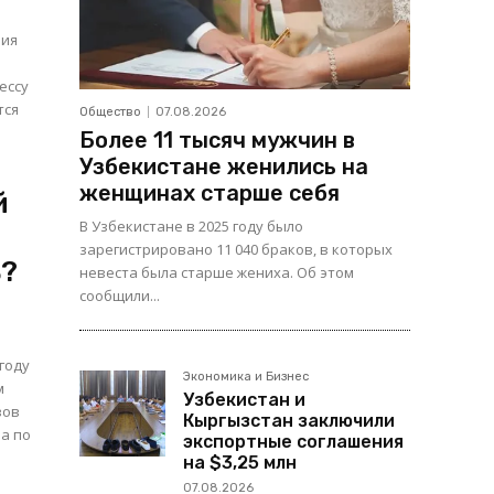
ния
ессу
Общество
07.08.2026
Более 11 тысяч мужчин в
Узбекистане женились на
женщинах старше себя
й
В Узбекистане в 2025 году было
зарегистрировано 11 040 браков, в которых
ь?
невеста была старше жениха. Об этом
сообщили...
году
Экономика и Бизнес
м
Узбекистан и
зов
Кыргызстан заключили
а по
экспортные соглашения
на $3,25 млн
07.08.2026