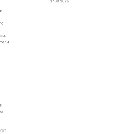
07.08.2026
ии
го
ии.
атели
в
ез
гот