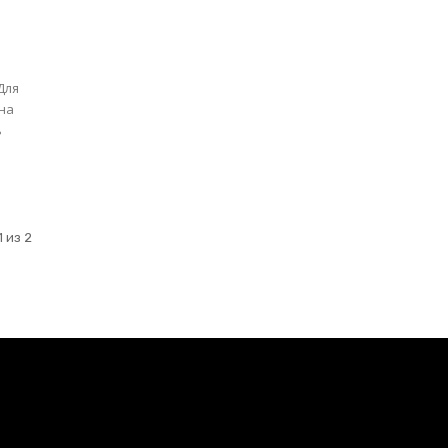
она
 из 2