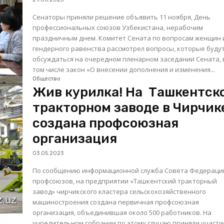
Сенаторы приняли решение объявить 11 ноября, День
профессиональных союзов Узбекистана, нерабочим
праздничным днем. Комитет Сената по вопросам женщин и
гендерного равенства рассмотрел вопросы, которые буду
обсуждаться на очередном пленарном заседании Сената, 
том числе закон «О внесении дополнения и изменения...
Общество
Жив курилка! На Ташкентск
тракторном заводе в Чирчик
создана профсоюзная
организация
03.05.2023
По сообщению информационной служба Совета Федераци
профсоюзов, на предприятии «Ташкентский тракторный
завод» чирчикского кластера сельскохозяйственного
машиностроения создана первичная профсоюзная
организация, объединившая около 500 работников. На
учредительном собрании по этому случаю приняли участи