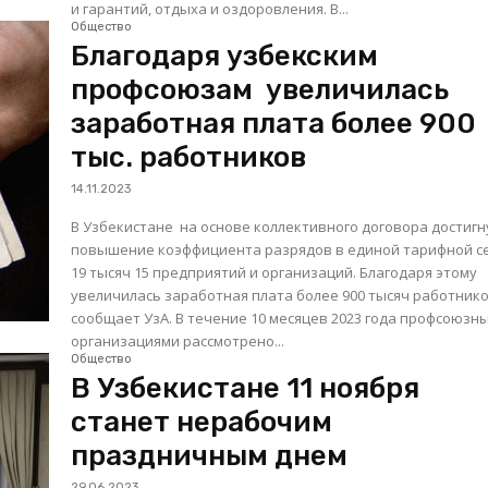
и гарантий, отдыха и оздоровления. В...
Общество
Благодаря узбекским
профсоюзам увеличилась
заработная плата более 900
тыс. работников
14.11.2023
В Узбекистане на основе коллективного договора достигн
повышение коэффициента разрядов в единой тарифной с
19 тысяч 15 предприятий и организаций. Благодаря этому
увеличилась заработная плата более 900 тысяч работнико
сообщает УзА. В течение 10 месяцев 2023 года профсоюзными
организациями рассмотрено...
Общество
В Узбекистане 11 ноября
станет нерабочим
праздничным днем
29.06.2023