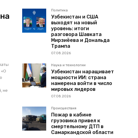
Политика
ена
Узбекистан и США
выходят на новый
уровень: итоги
разговора Шавката
Мирзиёева и Дональда
Трампа
07.08.2026
латы
Наука и технологии
 «О
Узбекистан наращивает
го
мощности ИИ: страна
намерена войти в число
мировых лидеров
, не
07.08.2026
Происшествия
Пожар в кабине
грузовика привел к
смертельному ДТП в
Самаркандской области