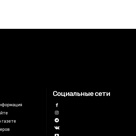
Социальные сети
информация
айте
 газете
неров