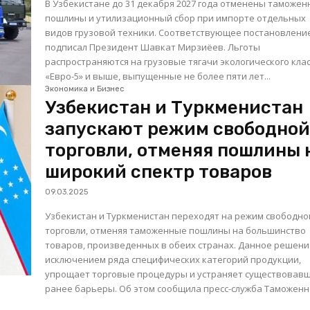
В Узбекистане до 31 декабря 2027 года отменены таможе
пошлины и утилизационный сбор при импорте отдельных
видов грузовой техники. Соответствующее постановлени
подписал Президент Шавкат Мирзиёев. Льготы
распространяются на грузовые тягачи экологического кла
«Евро-5» и выше, выпущенные не более пяти лет...
Экономика и Бизнес
Узбекистан и Туркменистан
запускают режим свободно
торговли, отменяя пошлины 
широкий спектр товаров
09.03.2025
Узбекистан и Туркменистан переходят на режим свободно
торговли, отменяя таможенные пошлины на большинство
товаров, произведенных в обеих странах. Данное решени
исключением ряда специфических категорий продукции,
упрощает торговые процедуры и устраняет существовав
ранее барьеры. Об этом сообщила пресс-служба Таможенно