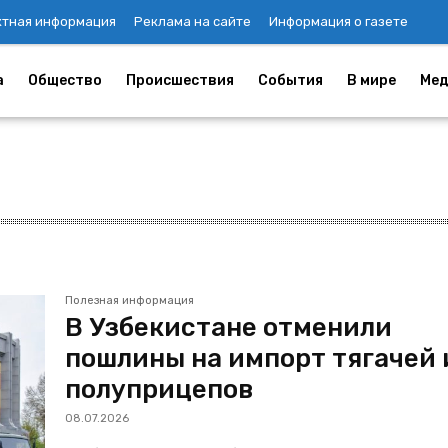
ктная информация
Реклама на сайте
Информация о газете
а
Общество
Происшествия
События
В мире
Мед
Полезная информация
В Узбекистане отменили
пошлины на импорт тягачей 
полуприцепов
08.07.2026