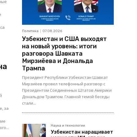
нные
е
сса
Политика
07.08.2026
Узбекистан и США выходят
на новый уровень: итоги
разговора Шавката
й
Мирзиёева и Дональда
на
Трампа
Президент Республики Узбекистан Шавкат
Мирзиёев провел телефонный разговор с
Президентом Соединенных Штатов Америки
й
Дональдом Трампом. Главной темой беседы
стали...
е, за
шие
Наука и технологии
го...
Узбекистан наращивает