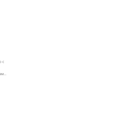
ю с
м...