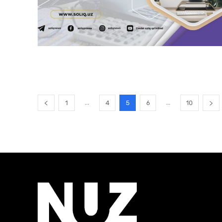
...
...
1
4
5
6
10