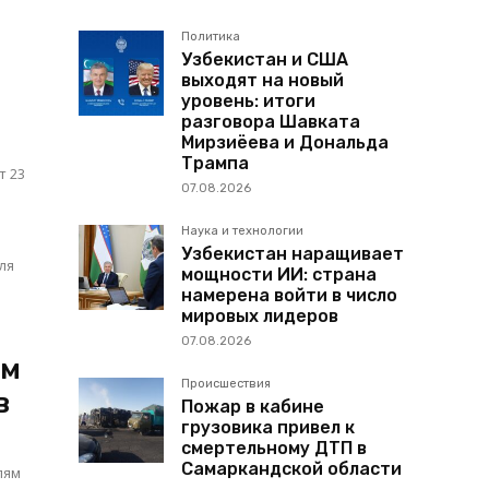
Политика
Узбекистан и США
выходят на новый
уровень: итоги
разговора Шавката
Мирзиёева и Дональда
Трампа
т 23
07.08.2026
Наука и технологии
Узбекистан наращивает
мощности ИИ: страна
намерена войти в число
мировых лидеров
07.08.2026
ом
Происшествия
в
Пожар в кабине
грузовика привел к
смертельному ДТП в
Самаркандской области
лям