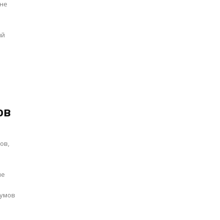
ов
ов,
ше
сумов