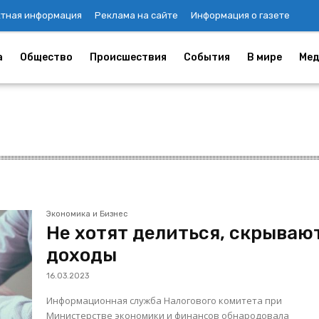
ктная информация
Реклама на сайте
Информация о газете
а
Общество
Происшествия
События
В мире
Мед
Экономика и Бизнес
Не хотят делиться, скрываю
доходы
16.03.2023
Информационная служба Налогового комитета при
Министерстве экономики и финансов обнародовала