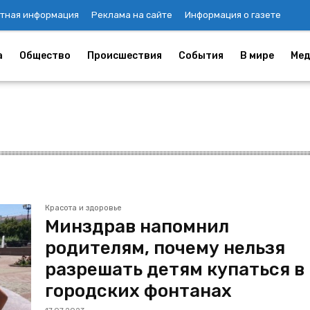
тная информация
Реклама на сайте
Информация о газете
а
Общество
Происшествия
События
В мире
Мед
Красота и здоровье
Минздрав напомнил
родителям, почему нельзя
разрешать детям купаться в
городских фонтанах