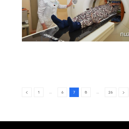
...
...
1
6
7
8
26