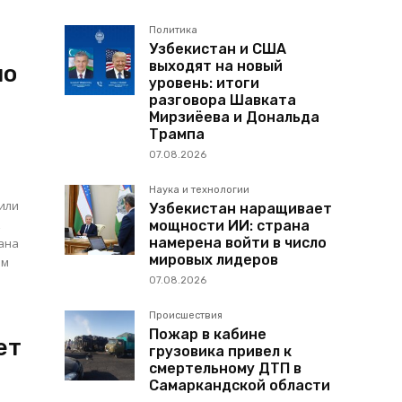
Политика
Узбекистан и США
выходят на новый
по
уровень: итоги
разговора Шавката
Мирзиёева и Дональда
Трампа
07.08.2026
Наука и технологии
или
Узбекистан наращивает
мощности ИИ: страна
намерена войти в число
ана
мировых лидеров
ым
07.08.2026
Происшествия
Пожар в кабине
ет
грузовика привел к
смертельному ДТП в
Самаркандской области