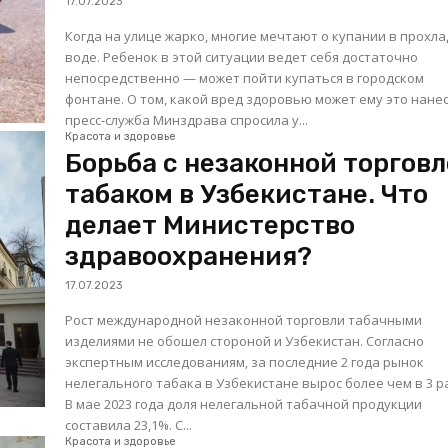
17.07.2023
Когда на улице жарко, многие мечтают о купании в прохл
воде. Ребенок в этой ситуации ведет себя достаточно
непосредственно — может пойти купаться в городском
фонтане. О том, какой вред здоровью может ему это нанес
пресс-служба Минздрава спросила у...
Красота и здоровье
Борьба с незаконной торгов
табаком в Узбекистане. Что
делает Министерство
здравоохранения?
17.07.2023
Рост международной незаконной торговли табачными
изделиями не обошел стороной и Узбекистан. Согласно
экспертным исследованиям, за последние 2 года рынок
нелегального табака в Узбекистане вырос более чем в 3 р
В мае 2023 года доля нелегальной табачной продукции
составила 23,1%. С...
Красота и здоровье