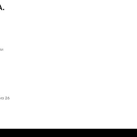
А.
ы
ии
из 26