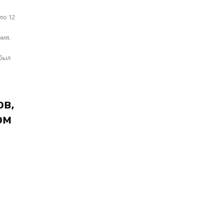
ло 12
б
ния.
 был
ов,
ом