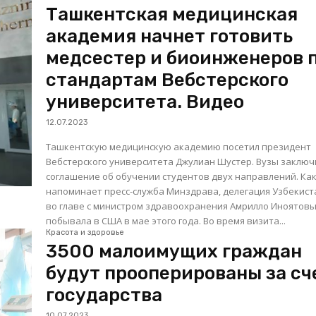
Ташкентская медицинская
академия начнет готовить
медсестер и биоинженеров 
стандартам Вебстерского
университета. Видео
12.07.2023
Ташкентскую медицинскую академию посетил президент
Вебстерского университета Джулиан Шустер. Вузы заключ
соглашение об обучении студентов двух направлений. Как
напоминает пресс-служба Минздрава, делегация Узбекист
во главе с министром здравоохранения Амрилло Иноятов
побывала в США в мае этого года. Во время визита...
Красота и здоровье
3500 малоимущих граждан
будут прооперированы за сч
государства
10.07.2023