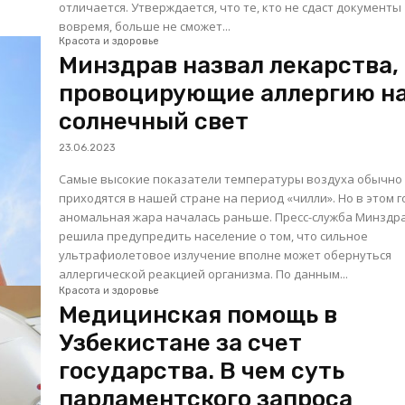
отличается. Утверждается, что те, кто не сдаст документы
вовремя, больше не сможет...
Красота и здоровье
Минздрав назвал лекарства,
провоцирующие аллергию н
солнечный свет
23.06.2023
Самые высокие показатели температуры воздуха обычно
приходятся в нашей стране на период «чилли». Но в этом г
аномальная жара началась раньше. Пресс-служба Минзд
решила предупредить население о том, что сильное
ультрафиолетовое излучение вполне может обернуться
аллергической реакцией организма. По данным...
Красота и здоровье
Медицинская помощь в
Узбекистане за счет
государства. В чем суть
парламентского запроса