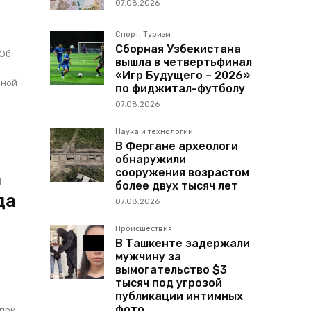
07.08.2026
Спорт, Туризм
Сборная Узбекистана
«Об
вышла в четвертьфинал
«Игр Будущего – 2026»
нной
по фиджитал-футболу
07.08.2026
Наука и технологии
В Фергане археологи
обнаружили
сооружения возрастом
а
более двух тысяч лет
да
07.08.2026
Происшествия
В Ташкенте задержали
мужчину за
вымогательство $3
тысяч под угрозой
публикации интимных
фото
 при