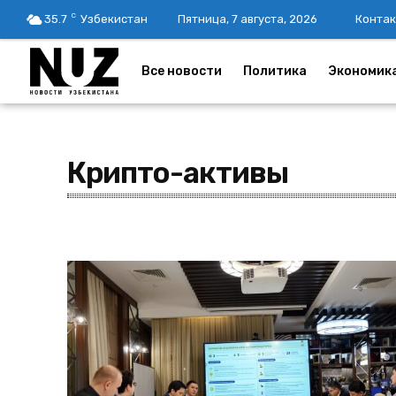
C
35.7
Узбекистан
Пятница, 7 августа, 2026
Контак
Все новости
Политика
Экономик
Крипто-активы