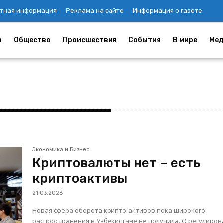
тная информация
Реклама на сайте
Информация о газете
а
Общество
Происшествия
События
В мире
Мед
Экономика и Бизнес
Криптовалюты нет – есть
криптоактивы
21.03.2026
Новая сфера оборота крипто-активов пока широкого
распространения в Узбекистане не получила. О регулиро