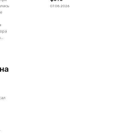
ялась
07.08.2026
ые
тора
..
 на
сал
.