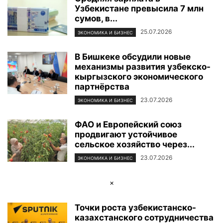
Узбекистане превысила 7 млн
ФОТОРЕПОРТАЖ
ЦЕНТР ИСЛАМСКОЙ ЦИВИЛИЗАЦИИ
ЭКОЛОГИЯ
сумов, в...
ЭКОНОМИКА И БИЗНЕС
25.07.2026
ЭКОНОМИКА И БИЗНЕС
В Бишкеке обсудили новые
механизмы развития узбекско-
кыргызского экономического
партнёрства
23.07.2026
ЭКОНОМИКА И БИЗНЕС
ФАО и Европейский союз
продвигают устойчивое
сельское хозяйство через...
23.07.2026
ЭКОНОМИКА И БИЗНЕС
×
Точки роста узбекистанско-
казахстанского сотрудничества