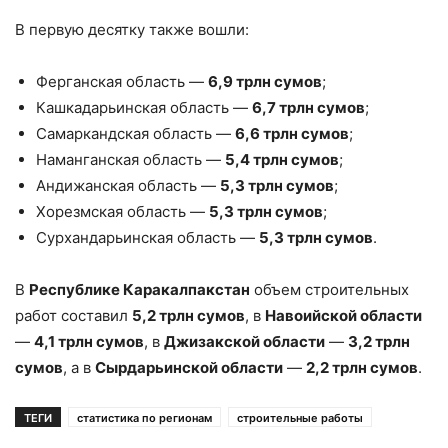
В первую десятку также вошли:
Ферганская область —
6,9 трлн сумов
;
Кашкадарьинская область —
6,7 трлн сумов
;
Самаркандская область —
6,6 трлн сумов
;
Наманганская область —
5,4 трлн сумов
;
Андижанская область —
5,3 трлн сумов
;
Хорезмская область —
5,3 трлн сумов
;
Сурхандарьинская область —
5,3 трлн сумов
.
В
Республике Каракалпакстан
объем строительных
работ составил
5,2 трлн сумов
, в
Навоийской области
—
4,1 трлн сумов
, в
Джизакской области
—
3,2 трлн
сумов
, а в
Сырдарьинской области
—
2,2 трлн сумов
.
ТЕГИ
статистика по регионам
строительные работы