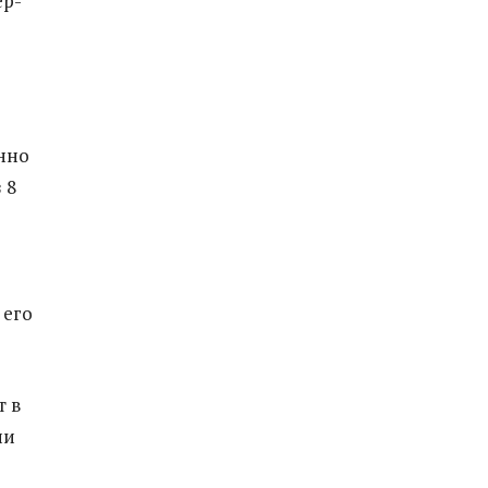
ер-
енно
 8
 его
т в
ии