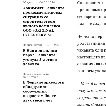
Специалисты 
Общество
06.08.2026
Хокимият Ташкента
при первых пр
прокомментировал
своевременная
ситуацию со
строительством
дольше сохран
жилого комплекса
ООО «ORIGINAL
LYUKS SERVIS»
Нередко перв
родственники:
Происшествия
06.08.2026
узнавать близ
В Национальном
парке Ташкента
настоящего вр
утонула 5-летняя
ограничивали
девочка
вопросы ухода
Наука и технологии
07.08.2026
В Фергане археологи
–
Новый центр 
обнаружили
получать комп
сооружения
возрастом более
сохранение ко
двух тысяч лет
жизни. С посет