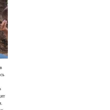
в
сь
о
дят
.