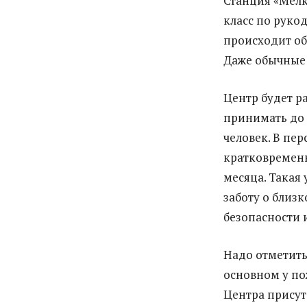
Станция «Мелк
класс по руко
происходит об
Даже обычные
Центр будет р
принимать до 
человек. В пе
кратковременн
месяца. Такая
заботу о близ
безопасности 
Надо отметить
основном у по
Центра присутс