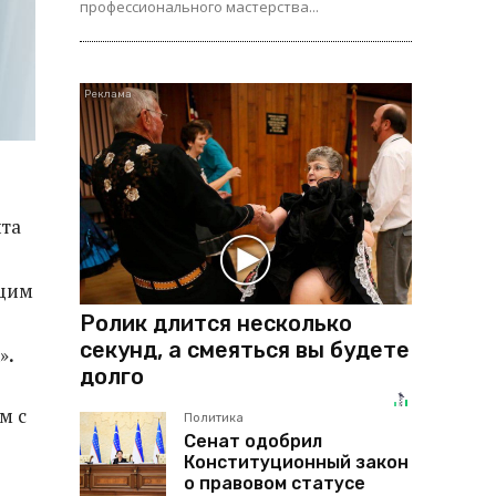
профессионального мастерства...
нта
ющим
Ролик длится несколько
секунд, а смеяться вы будете
»
.
долго
м с
Политика
Сенат одобрил
Конституционный закон
о правовом статусе