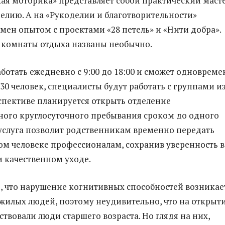
ая моторика» представляет собой практический маст
делию. А на «Рукоделии и благотворительности»
мен опытом с проектами «28 петель» и «Нити добра».
 комнаты отдыха названы необычно.
аботать ежедневно с 9:00 до 18:00 и сможет одноврем
30 человек, специалисты будут работать с группами из
рспективе планируется открыть отделение
ого круглосуточного пребывания сроком до одного
 услуга позволит родственникам временно передать
ком человеке профессионалам, сохранив уверенность в
и качественном уходе.
, что нарушение когнитивных способностей возникае
жилых людей, поэтому неудивительно, что на открыт
твовали люди старшего возраста. Но глядя на них,