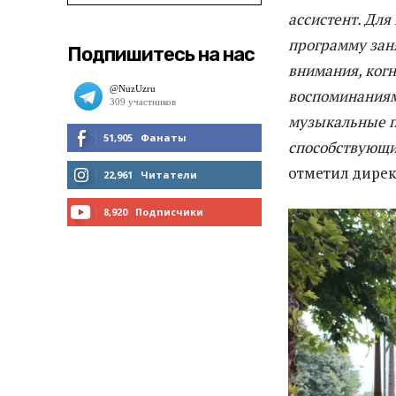
ассистент. Дл
программу зан
Подпишитесь на нас
внимания, ког
воспоминаниями
музыкальные п
51,905
Фанаты
способствующи
отметил дирек
МНЕ НРАВИТСЯ
22,961
Читатели
ЧИТАТЬ
8,920
Подписчики
ПОДПИСАТЬСЯ