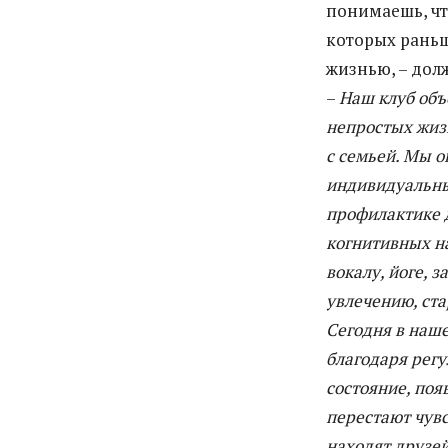
понимаешь, чт
которых раньш
жизнью, – дол
–
Наш клуб объ
непростых жиз
с семьей. Мы 
индивидуальны
профилактике 
когнитивных н
вокалу, йоге, 
увлечению, ста
Сегодня в наше
благодаря рег
состояние, поя
перестают чувс
находят друзей