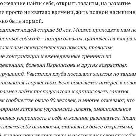
о желание найти себя, открыть таланты, на развитие
е просто не хватало времени, жить полной насыщен
жно быть нормой.
единяет людей старше 50 лет. Многие приходят к нам п
ненных событий – потери близких, одиночества или раз
оказываем психологическую помощь, проводим
е консультации и еженедельные тренинги по
деменции, болезни Паркинсона и других возрастных
арушений. Участники клуба посещают занятия по танца
занимаются творчеством. Если появляется интерес к ново
раемся найти преподавателя и организовать занятия.
м сообществе около 90 человек, и многие отмечают, что
улярным встречам улучшились память, эмоциональное
вились уверенность в себе и желание развиваться. Люди
твовать себя одинокими, становятся более открытыми,
, поддерживают друг друга и раскрывают свои способно