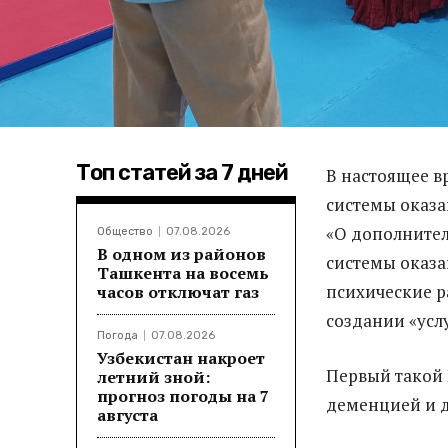
Топ статей за 7 дней
В настоящее в
системы оказа
«О дополните
Общество
07.08.2026
В одном из районов
системы оказа
Ташкента на восемь
психические ра
часов отключат газ
создании «усл
Погода
07.08.2026
Узбекистан накроет
Первый такой 
летний зной:
прогноз погоды на 7
деменцией и 
августа