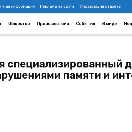
ктная информация
Реклама на сайте
Информация о газете
а
Общество
Происшествия
События
В мире
Мед
я специализированный д
арушениями памяти и инт