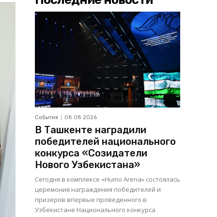
События
08.08.2026
В Ташкенте наградили
победителей национального
конкурса «Созидатели
Нового Узбекистана»
Сегодня в комплексе «Humo Arena» состоялась
церемония награждения победителей и
призеров впервые проведенного в
Узбекистане Национального конкурса