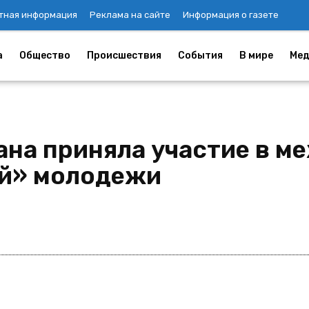
тная информация
Реклама на сайте
Информация о газете
а
Общество
Происшествия
События
В мире
Мед
ана приняла участие в 
ой» молодежи