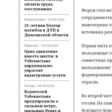
оплаты труда
госслужащих
Форум стал ме
сотрудничеств
Происшествия
05.08.2026
инженерных та
21-летняя блогер
погибла в ДТП в
источника раз
Джизакской области
Первая часть 
Общество
04.08.2026
Одно заявление
молодежные с
вместо шести: в
совместные п
Узбекистане
кардинально
молодежному с
упростят
формировании
кадастровые услуги
отрасли.
Погода
04.08.2026
Водителей
Во второй час
Узбекистана
предупредили о
сессии. На гл
сильном ветре,
будущего чело
пыльных бурях и