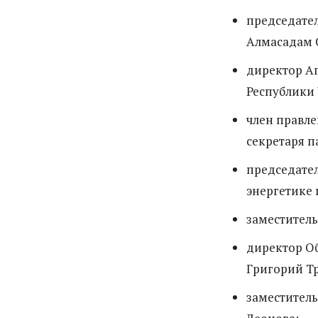
председател
Алмасадам 
директор Аг
Республики
член правле
секретаря 
председател
энергетике 
заместител
директор О
Григорий Т
заместитель