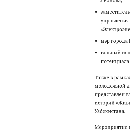
Леонова;
заместител
управления
«Электроэне
мэр города 
главный ис
потенциала 
Также в рамка
молодежной де
представлен в
историй «Живы
Узбекистана.
Мероприятие 