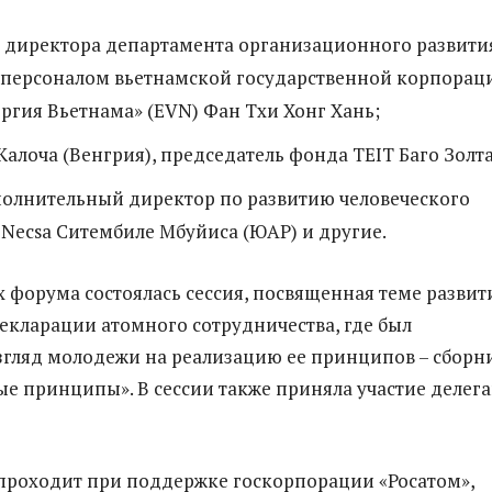
ь директора департамента организационного развити
 персоналом вьетнамской государственной корпорац
ргия Вьетнама» (EVN) Фан Тхи Хонг Хань;
Калоча (Венгрия), председатель фонда TEIT Баго Золт
полнительный директор по развитию человеческого
Necsa Ситембиле Мбуйиса (ЮАР) и другие.
х форума состоялась сессия, посвященная теме развит
кларации атомного сотрудничества, где был
згляд молодежи на реализацию ее принципов – сборн
е принципы». В сессии также приняла участие делег
проходит при поддержке госкорпорации «Росатом»,