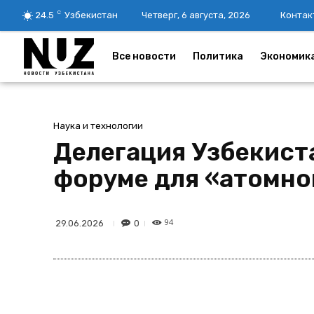
C
24.5
Узбекистан
Четверг, 6 августа, 2026
Контак
Все новости
Политика
Экономик
Наука и технологии
Делегация Узбекист
форуме для «атомн
94
0
29.06.2026