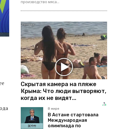
производство мяса...
ее
Скрытая камера на пляже
Крыма: Что люди вытворяют,
когда их не видят...
года
В мире
В Астане стартовала
Международная
олимпиада по