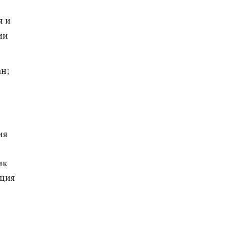
я и
ии
ан;
ия
ик
ация