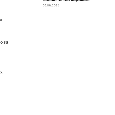
05.08.2026
я
о за
ех