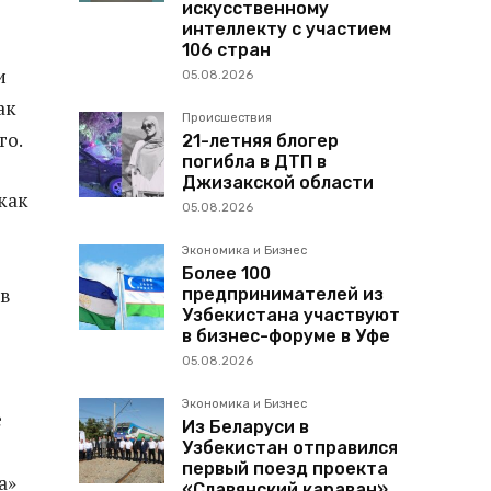
искусственному
интеллекту с участием
106 стран
и
05.08.2026
ак
Происшествия
го.
21-летняя блогер
погибла в ДТП в
Джизакской области
как
05.08.2026
Экономика и Бизнес
Более 100
в
предпринимателей из
Узбекистана участвуют
в бизнес-форуме в Уфе
05.08.2026
Экономика и Бизнес
е
Из Беларуси в
Узбекистан отправился
первый поезд проекта
а»
«Славянский караван»