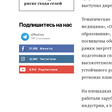
риске схода селей
выступил дире
Тематические 
Подпишитесь на нас
медицина», «О
образования»,
посвящены обс
рамки энергет
51,905
Фанаты
подготовки сп
МНЕ НРАВИТСЯ
22,961
Читатели
высокотехнол
ЧИТАТЬ
устойчивого р
8,910
Подписчики
регионах план
ПОДПИСАТЬСЯ
На площадках 
работали зару
индустрии, а 