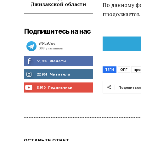
Джизакской области
По данному фа
продолжается.
Подпишитесь на нас
51,905
Фанаты
ТЕГИ
ОПГ
про
МНЕ НРАВИТСЯ
22,961
Читатели
ЧИТАТЬ
8,910
Подписчики
Поделитьс
ПОДПИСАТЬСЯ
ОСТАВЬТЕ ОТВЕТ