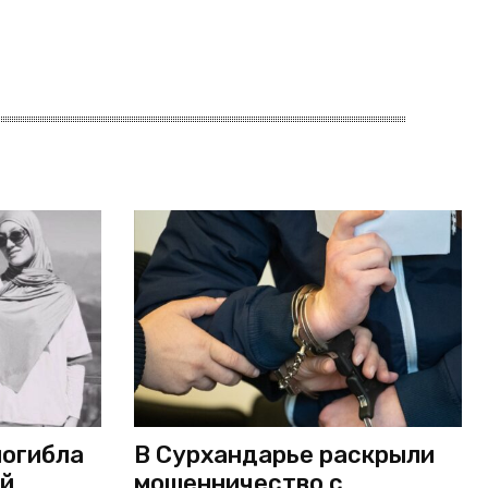
погибла
В Сурхандарье раскрыли
ой
мошенничество с