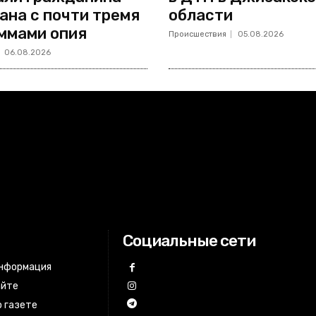
ана с почти тремя
области
ммами опия
Происшествия
05.08.2026
06.08.2026
Социальные сети
информация
айте
 газете