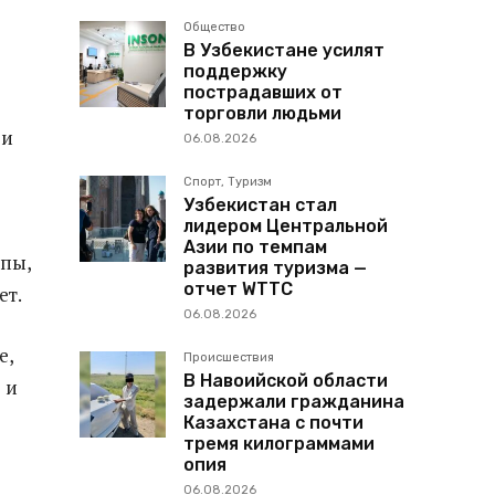
Общество
В Узбекистане усилят
поддержку
пострадавших от
торговли людьми
ри
06.08.2026
Спорт, Туризм
Узбекистан стал
лидером Центральной
Азии по темпам
пы,
развития туризма —
отчет WTTC
ет.
06.08.2026
е,
Происшествия
В Навоийской области
 и
задержали гражданина
Казахстана с почти
тремя килограммами
опия
06.08.2026