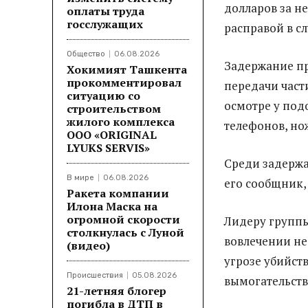
долларов за н
оплаты труда
госслужащих
расправой в сл
Общество
06.08.2026
Задержание пр
Хокимият Ташкента
прокомментировал
передачи част
ситуацию со
осмотре у под
строительством
жилого комплекса
телефонов, но
ООО «ORIGINAL
LYUKS SERVIS»
Среди задержа
В мире
06.08.2026
его сообщник, 
Ракета компании
Илона Маска на
огромной скорости
Лидеру группы
столкнулась с Луной
вовлечении не
(видео)
угрозе убийст
Происшествия
05.08.2026
вымогательств
21-летняя блогер
погибла в ДТП в