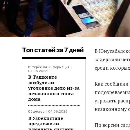
Топ статей за 7 дней
В Юнусабадско
задержали чет
среди которых
Интересная информация
04.08.2026
В Ташкенте
возбудили
Как сообщили 
уголовное дело из-за
подозреваемые
незаконного сноса
дома
угрожать расп
незаконному о
Общество
04.08.2026
В Узбекистане
предложили
По версии сле
изменить систему