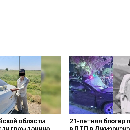
йской области
21-летняя блогер 
ли гражданина
в ДТП в Джизакск