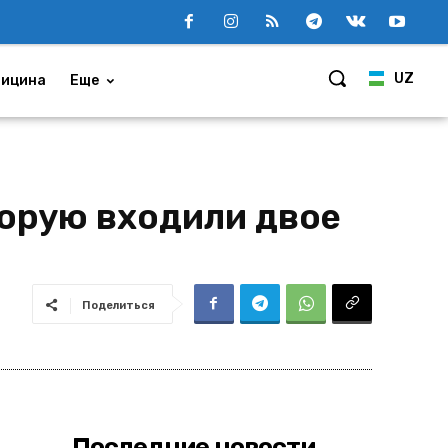
UZ
ицина
Еще
торую входили двое
Поделиться
Последние новости