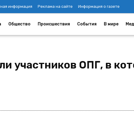
тная информация
Реклама на сайте
Информация о газете
а
Общество
Происшествия
События
В мире
Мед
ли участников ОПГ, в ко